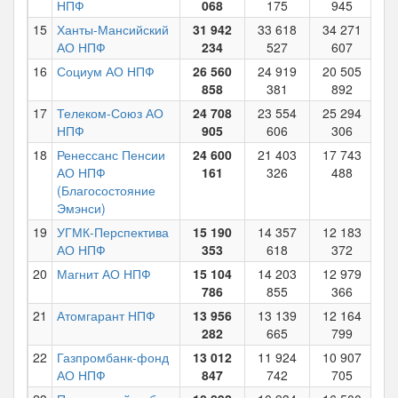
НПФ
068
175
945
15
Ханты-Мансийский
31 942
33 618
34 271
3
АО НПФ
234
527
607
16
Социум АО НПФ
26 560
24 919
20 505
1
858
381
892
17
Телеком-Союз АО
24 708
23 554
25 294
3
НПФ
905
606
306
18
Ренессанс Пенсии
24 600
21 403
17 743
1
АО НПФ
161
326
488
(Благосостояние
Эмэнси)
19
УГМК-Перспектива
15 190
14 357
12 183
1
АО НПФ
353
618
372
20
Магнит АО НПФ
15 104
14 203
12 979
1
786
855
366
21
Атомгарант НПФ
13 956
13 139
12 164
1
282
665
799
22
Газпромбанк-фонд
13 012
11 924
10 907
1
АО НПФ
847
742
705