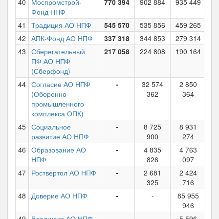
40
Моспромстрой-
770 394
902 884
935 449
1
Фонд НПФ
41
Традиция АО НПФ
545 570
535 856
459 265
29
42
АПК-Фонд АО НПФ
337 318
344 853
279 314
43
Сберегательный
217 058
224 808
190 164
20
ПФ АО НПФ
(Сберфонд)
44
Согласие АО НПФ
-
32 574
2 850
2
(Оборонно-
362
364
промышленного
комплекса ОПК)
45
Социальное
-
8 725
8 931
1
развитие АО НПФ
900
274
46
Образование АО
-
4 835
4 763
6
НПФ
826
097
47
Роствертол АО НПФ
-
2 681
2 424
2
325
716
48
Доверие АО НПФ
-
-
85 955
10
946
49
Владимир АО НПФ
-
-
5 596
5