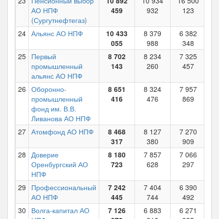
23
Пенсионный выбор
10 892
10 934
16 500
1
АО НПФ
459
932
123
(Сургутнефтегаз)
24
Альянс АО НПФ
10 433
8 379
6 382
4
055
988
348
25
Первый
8 702
8 234
7 325
6
промышленный
143
260
457
альянс АО НПФ
26
Оборонно-
8 651
8 324
7 957
7
промышленный
416
476
869
фонд им. В.В.
Ливанова АО НПФ
27
Атомфонд АО НПФ
8 468
8 127
7 270
6
317
380
909
28
Доверие
8 180
7 857
7 066
6
Оренбургский АО
723
628
297
НПФ
29
Профессиональный
7 242
7 404
6 390
5
АО НПФ
445
744
492
30
Волга-капитал АО
7 126
6 883
6 271
6