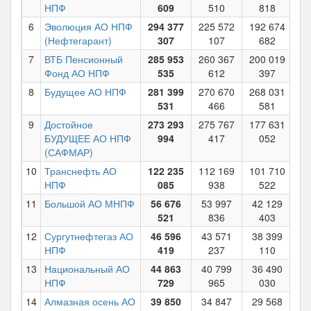
НПФ
609
510
818
6
Эволюция АО НПФ
294 377
225 572
192 674
7
(Нефтегарант)
307
107
682
7
ВТБ Пенсионный
285 953
260 367
200 019
14
Фонд АО НПФ
535
612
397
8
Будущее АО НПФ
281 399
270 670
268 031
29
531
466
581
9
Достойное
273 293
275 767
177 631
20
БУДУЩЕЕ АО НПФ
994
417
052
(САФМАР)
10
Транснефть АО
122 235
112 169
101 710
9
НПФ
085
938
522
11
Большой АО МНПФ
56 676
53 997
42 129
4
521
836
403
12
Сургутнефтегаз АО
46 596
43 571
38 399
3
НПФ
419
237
110
13
Национальный АО
44 863
40 799
36 490
3
НПФ
729
965
030
14
Алмазная осень АО
39 850
34 847
29 568
2