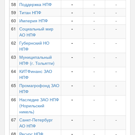
58
Поддержка НПФ
-
-
-
43
59
Титан НПФ
-
-
-
34
60
Империя НПФ
-
-
-
29
61
Социальный мир
-
-
-
24
АО НПФ
62
Губернский НО
-
-
-
21
НПФ
63
Муниципальный
-
-
-
20
НПФ (г. Тольятти)
64
КИТФинанс ЗАО
-
-
-
НПФ
65
Промагрофонд ЗАО
-
-
-
НПФ
66
Наследие ЗАО НПФ
-
-
-
(Норильский
никель)
67
Санкт-Петербург
-
-
-
АО НПФ
68
Ресурс НПФ
-
-
-