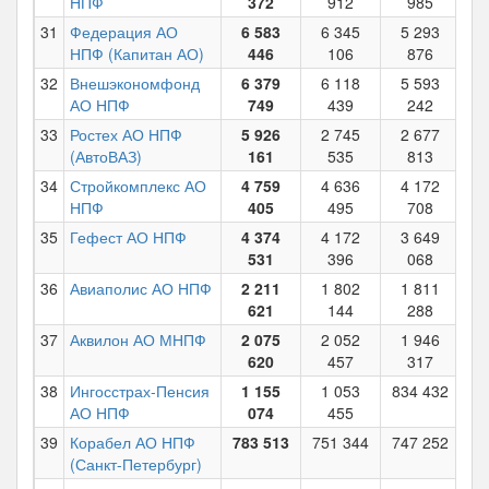
НПФ
372
912
985
31
Федерация АО
6 583
6 345
5 293
1
НПФ (Капитан АО)
446
106
876
32
Внешэкономфонд
6 379
6 118
5 593
4
АО НПФ
749
439
242
33
Ростех АО НПФ
5 926
2 745
2 677
2
(АвтоВАЗ)
161
535
813
34
Стройкомплекс АО
4 759
4 636
4 172
4
НПФ
405
495
708
35
Гефест АО НПФ
4 374
4 172
3 649
3
531
396
068
36
Авиаполис АО НПФ
2 211
1 802
1 811
1
621
144
288
37
Аквилон АО МНПФ
2 075
2 052
1 946
2
620
457
317
38
Ингосстрах-Пенсия
1 155
1 053
834 432
78
АО НПФ
074
455
39
Корабел АО НПФ
783 513
751 344
747 252
60
(Санкт-Петербург)