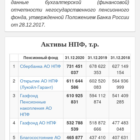
данные бухгалтерской (финансовой)
отчетности негосударственного пенсионного
фонда, утвержденной Положением Банка России
от 28.12.2017.
Активы НПФ, т.р.
Пенсионный фонд
31.12.2020
31.12.2019
31.12.2018
31.
1
Сбербанка АО НПФ
731 451
678 622
627 149
50
037
353
154
2
Открытие АО НПФ
611 644
602 520
564 936
28
(Лукойл-Гарант)
586
083
999
3
Газфонд
610 925
594 112
541 409
49
Пенсионные
831
874
285
накопления АО
НПФ
4
Газфонд АО НПФ
532 788
518 872
477 483
43
539
666
048
5
Благосостояние АО
465 877
437 410
407 631
37