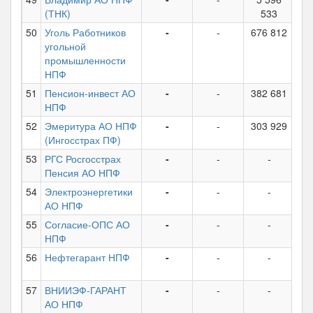
(ТНК)
533
50
Уголь Работников
-
-
676 812
79
угольной
промышленности
НПФ
51
Пенсион-инвест АО
-
-
382 681
НПФ
52
Эмеритура АО НПФ
-
-
303 929
15
(Ингосстрах ПФ)
53
РГС Росгосстрах
-
-
-
18
Пенсия АО НПФ
54
Электроэнергетики
-
-
-
13
АО НПФ
55
Согласие-ОПС АО
-
-
-
7
НПФ
56
Нефтегарант НПФ
-
-
-
5
57
ВНИИЭФ-ГАРАНТ
-
-
-
3
АО НПФ