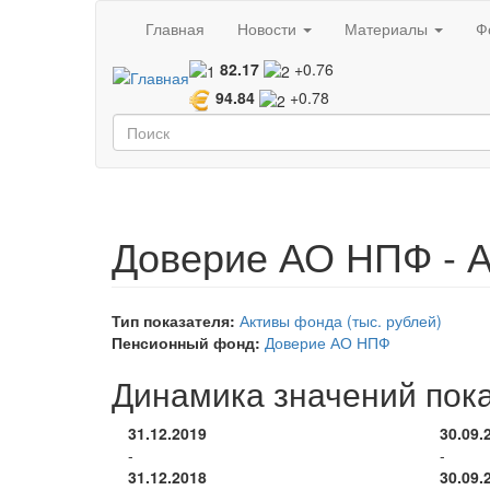
Перейти к основному содержанию
Главная
Новости
Материалы
Ф
82.17
+0.76
94.84
+0.78
Форма поиска
Поиск
Доверие АО НПФ - А
Тип показателя:
Активы фонда (тыс. рублей)
Пенсионный фонд:
Доверие АО НПФ
Динамика значений пок
31.12.2019
30.09.
-
-
31.12.2018
30.09.