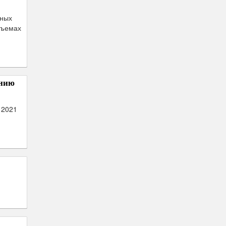
нных
бъемах
анию
 2021