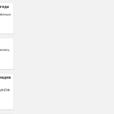
года
чённых
чалась
ондов
 МНПФ