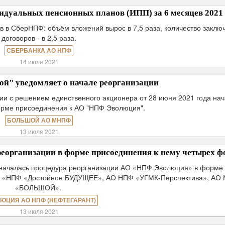
дуальных пенсионных планов (ИПП) за 6 месяцев 2021 
в в СберНПФ: объём вложений вырос в 7,5 раза, количество заклю
договоров - в 2,5 раза.
СБЕРБАНКА АО НПФ
14 июля 2021
" уведомляет о начале реорганизации
ии с решением единственного акционера от 28 июня 2021 года на
орме присоединения к АО "НПФ Эволюция".
БОЛЬШОЙ АО МНПФ
13 июля 2021
еорганизации в форме присоединения к нему четырех ф
 началась процедура реорганизации АО «НПФ Эволюция» в форме
О «НПФ «Достойное БУДУЩЕЕ», АО НПФ «УГМК-Перспектива», АО
«БОЛЬШОЙ».
ЮЦИЯ АО НПФ (НЕФТЕГАРАНТ)
13 июля 2021