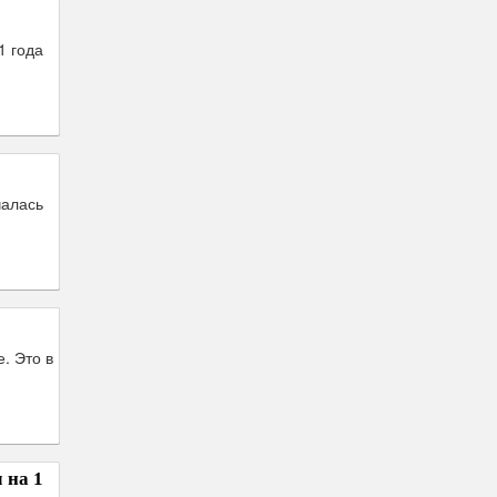
1 года
чалась
. Это в
 на 1