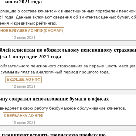
июля 2021 года
мацию о составе клиентских инвестиционных портфелей пенсио
21 года. Данные включают сведения об эмитентах ценных бумаг, о
ения и кредитных рейтингах.
НОЕ БУДУЩЕЕ АО НПФ (САФМАР)
12 июля 2021
ей клиентам по обязательному пенсионному страхов
 за 1 полугодие 2021 года
 обязательного пенсионного страхования за первые шесть месяцев
е суммы выплат за аналогичный период прошлого года.
БУДУЩЕЕ АО НПФ
12 июля 2021
ну сократил использование бумаги в офисах
внедряет в свою работу безбумажное обслуживание клиентов.
СБЕРБАНКА АО НПФ
10 июля 2021
и планируют освоить творческую профессию