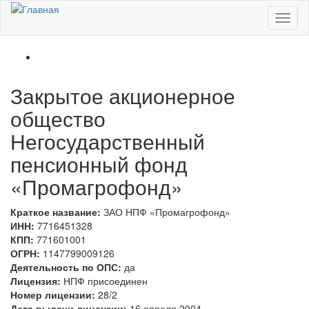
Перейти к основному содержанию
Toggl
naviga
Закрытое акционерное
общество
Негосударственный
пенсионный фонд
«Промагрофонд»
Краткое название:
ЗАО НПФ «Промагрофонд»
ИНН:
7716451328
КПП:
771601001
ОГРН:
1147799009126
Деятельность по ОПС:
да
Лицензия:
НПФ присоединен
Номер лицензии:
28/2
Дата выдачи лицензии:
16 апреля 2004