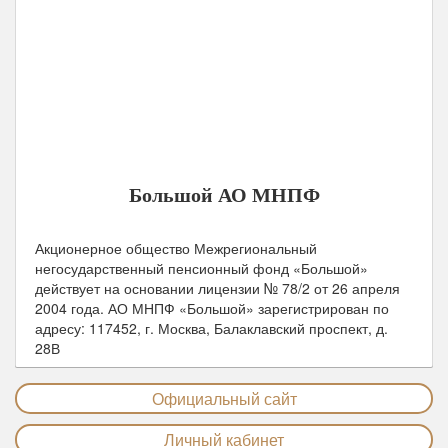
Дата выдачи лицензии:
26 апреля 2004
Дата включения в реестр АСВ:
30 января 2015
Юридический адрес:
117452, г. Москва, Балаклавский
проспект, д. 28В
Телефоны горячей линии:
8-495-933-52-25
Официальный сайт:
bigpension.ru
Большой АО МНПФ
Акционерное общество Межрегиональный
негосударственный пенсионный фонд «Большой»
действует на основании лицензии № 78/2 от
26 апреля
2004
года.
АО МНПФ «Большой»
зарегистрирован по
адресу: 117452, г. Москва, Балаклавский проспект, д.
28В
Официальный сайт
Личный кабинет