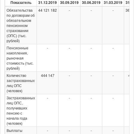
Показатель
31.12.2019
30.09.2019
30.06.2019
31.03.2019
31.1
Обязательства
44 121 182
-
-
-
36 4
по договорам об
обязательном
пенсионном
страховании
(ОПС) (тыс.
рублей)
Пенсионные
-
-
-
-
накопления,
рыночная
стоимость (тыс.
рублей)
Количество
444 147
-
-
-
410
застрахованных
лиц ОПС
(человек)
Застрахованных
-
-
-
-
лиц ОПС,
получивших
пенсию с
начала года
(человек)
Выплаты
-
-
-
-