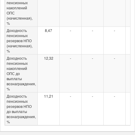
пенсионных
накоплений
ОПС
(начисленная),
%
Доходность
8,47
-
-
-
4
пенсионных
резервов НПО
(начисленная),
%
Доходность
12,32
-
-
-
пенсионных
накоплений
ОПС до
выплаты
вознаграждения,
%
Доходность
11,21
-
-
-
пенсионных
резервов НПО
до выплаты
вознаграждения,
%