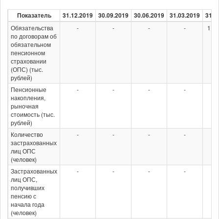
Показатель
31.12.2019
30.09.2019
30.06.2019
31.03.2019
31.1
Обязательства
-
-
-
-
1 89
по договорам об
обязательном
пенсионном
страховании
(ОПС) (тыс.
рублей)
Пенсионные
-
-
-
-
накопления,
рыночная
стоимость (тыс.
рублей)
Количество
-
-
-
-
17
застрахованных
лиц ОПС
(человек)
Застрахованных
-
-
-
-
лиц ОПС,
получивших
пенсию с
начала года
(человек)