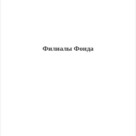
Пенсионные резервы НПО
Пенсионные резервы НПО (тыс. рублей)
-
Подробнее
Количество участников НПО (человек)
-
Подробнее
Филиалы Фонда