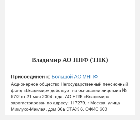
Дата включения в реестр АСВ:
30 января 2015
Юридический адрес:
117279, г Москва, улица
Миклухо-Маклая, дом 36а ЭТАЖ 6, ОФИС 603
Телефоны горячей линии:
8-495-933-52-25
Официальный сайт:
tnk-vladimir.ru
Прежние названия:
НПФ «ТНК-Владимир»
Владимир АО НПФ (ТНК)
Присоединен к:
Большой АО МНПФ
Акционерное общество Негосударственный пенсионный
фонд «Владимир» действует на основании лицензии №
57/2 от
21 мая 2004
года.
АО НПФ «Владимир»
зарегистрирован по адресу: 117279, г Москва, улица
Миклухо-Маклая, дом 36а ЭТАЖ 6, ОФИС 603
Официальный сайт
Личный кабинет