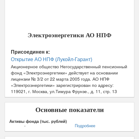
Юридический адрес:
119021, г. Москва, ул.Тимура
Фрунзе., д. 11, стр. 13
Телефоны горячей линии:
8-800-200-44-04
Официальный сайт:
npfe.ru
Электроэнергетики АО НПФ
Присоединен к:
Открытие АО НПФ (Лукойл-Гарант)
Акционерное общество Негосударственный пенсионный
фонд «Электроэнергетики» действует на основании
лицензии № 3/2 от
22 марта 2005
года.
АО НПФ
«Электроэнергетики»
зарегистрирован по адресу:
119021, г. Москва, ул.Тимура Фрунзе., д. 11, стр. 13
Основные показатели
Активы фонда (тыс. рублей)
-
Подробнее