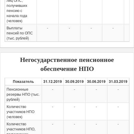
лиц ОПС,
получивших
пенсию с
начала года
(человек)
Выплаты
-
-
-
-
пенсий по ОПС
(тыс. рублей)
Негосударственное пенсионное
обеспечение НПО
Показатель
31.12.2019
30.09.2019
30.06.2019
31.03.2019
3
Пенсионные
-
-
-
-
резервы НПО (тыс.
рублей)
Количество
-
-
-
-
участников НПО
(человек)
Количество
-
-
-
-
участников НПО,
получающих