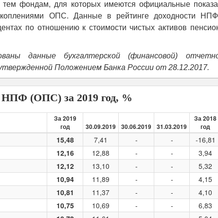
о тем фондам, для которых имеются официальные показа
акоплениями ОПС. Данные в рейтинге доходности НПФ
ентах по отношению к стоимости чистых активов пенсио
ованы данные бухгалтерской (финансовой) отчетн
утвержденной Положением Банка России от 28.12.2017.
 НПФ (ОПС) за 2019 год, %
За 2019
За 2018
год
30.09.2019
30.06.2019
31.03.2019
год
15,48
7,41
-
-
-16,81
12,16
12,88
-
-
3,94
12,12
13,10
-
-
5,32
10,94
11,89
-
-
4,15
10,81
11,37
-
-
4,10
10,75
10,69
-
-
6,83