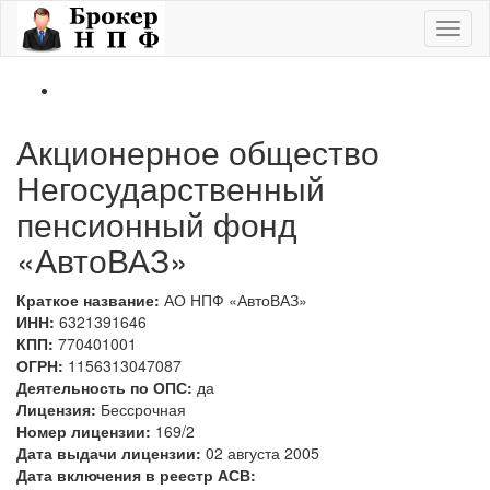
Перейти к основному содержанию
Toggl
naviga
Акционерное общество
Негосударственный
пенсионный фонд
«АвтоВАЗ»
Краткое название:
АО НПФ «АвтоВАЗ»
ИНН:
6321391646
КПП:
770401001
ОГРН:
1156313047087
Деятельность по ОПС:
да
Лицензия:
Бессрочная
Номер лицензии:
169/2
Дата выдачи лицензии:
02 августа 2005
Дата включения в реестр АСВ: