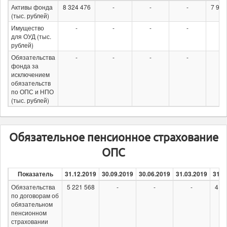
Активы фонда
8 324 476
-
-
-
7 957
(тыс. рублей)
Имущество
-
-
-
-
-
для ОУД (тыс.
рублей)
Обязательства
-
-
-
-
-
фонда за
исключением
обязательств
по ОПС и НПО
(тыс. рублей)
Обязательное пенсионное страхование
ОПС
Показатель
31.12.2019
30.09.2019
30.06.2019
31.03.2019
31.1
Обязательства
5 221 568
-
-
-
4 81
по договорам об
обязательном
пенсионном
страховании