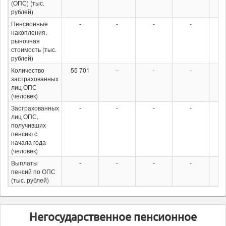
(ОПС) (тыс.
рублей)
Пенсионные
-
-
-
-
накопления,
рыночная
стоимость (тыс.
рублей)
Количество
55 701
-
-
-
55
застрахованных
лиц ОПС
(человек)
Застрахованных
-
-
-
-
лиц ОПС,
получивших
пенсию с
начала года
(человек)
Выплаты
-
-
-
-
пенсий по ОПС
(тыс. рублей)
Негосударственное пенсионное