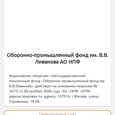
Дата выдачи лицензии:
29 октября 2006
Дата включения в реестр АСВ:
30 сентября 2015
Юридический адрес:
107014, г Москва, улица
Стромынка, 18 5Б
Телефоны горячей линии:
8-499-747-74-35, 8-499-
747-74-36
Официальный сайт:
npfopf.ru
Оборонно-промышленный фонд им. В.В.
Ливанова АО НПФ
Акционерное общество «Негосударственный
пенсионный фонд «Оборонно-промышленный фонд им.
В.В.Ливанова» действует на основании лицензии №
347/2 от
29 октября 2006
года.
АО «НПФ «ОПФ»
зарегистрирован по адресу: 107014, г Москва, улица
Стромынка, 18 5Б
Официальный сайт