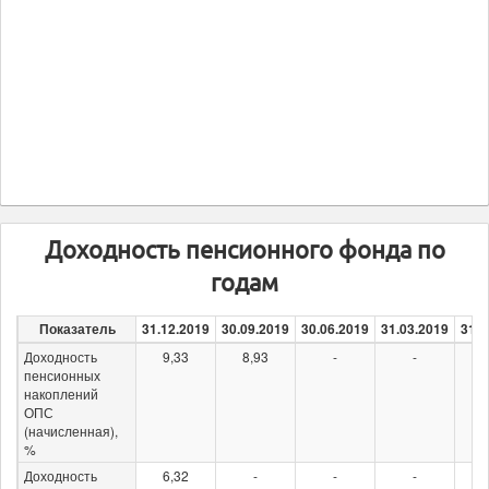
Доходность пенсионного фонда по
годам
Показатель
31.12.2019
30.09.2019
30.06.2019
31.03.2019
31.1
Доходность
9,33
8,93
-
-
6
пенсионных
накоплений
ОПС
(начисленная),
%
Доходность
6,32
-
-
-
5