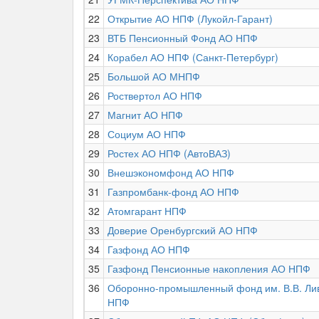
22
Открытие АО НПФ (Лукойл-Гарант)
23
ВТБ Пенсионный Фонд АО НПФ
24
Корабел АО НПФ (Санкт-Петербург)
25
Большой АО МНПФ
26
Роствертол АО НПФ
27
Магнит АО НПФ
28
Социум АО НПФ
29
Ростех АО НПФ (АвтоВАЗ)
30
Внешэкономфонд АО НПФ
31
Газпромбанк-фонд АО НПФ
32
Атомгарант НПФ
33
Доверие Оренбургский АО НПФ
34
Газфонд АО НПФ
35
Газфонд Пенсионные накопления АО НПФ
36
Оборонно-промышленный фонд им. В.В. Ли
НПФ