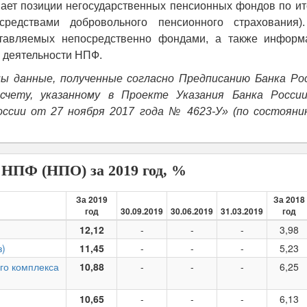
ает позиции негосударственных пенсионных фондов по ит
редствами добровольного пенсионного страхования)
ставляемых непосредственно фондами, а также информ
а деятельности НПФ.
ы данные, полученные согласно Предписанию Банка Рос
счету, указанному в Проекте Указания Банка Росси
оссии от 27 ноября 2017 года № 4623-У» (по состояни
 НПФ (НПО) за 2019 год, %
За 2019
За 2018
год
30.09.2019
30.06.2019
31.03.2019
год
12,12
-
-
-
3,98
з)
11,45
-
-
-
5,23
го комплекса
10,88
-
-
-
6,25
10,65
-
-
-
6,13