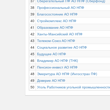
37
Сберегательный ПФ АО НПФ (Сберфонд)
38
Профессиональный АО НПФ
39
Благосостояние АО НПФ
40
Стройкомплекс АО НПФ
41
Образование АО НПФ
42
Ханты-Мансийский АО НПФ
43
Телеком-Союз АО НПФ
44
Социальное развитие АО НПФ
45
Будущее АО НПФ
46
Владимир АО НПФ (ТНК)
47
Пенсион-инвест АО НПФ
48
Эмеритура АО НПФ (Ингосстрах ПФ)
49
Доверие АО НПФ
50
Уголь Работников угольной промышленност