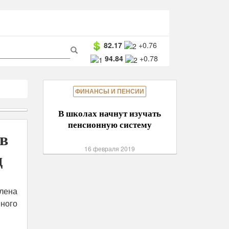
ма
82.17
+0.76
94.84
+0.78
ска
Поиск
ФИНАНСЫ И ПЕНСИИ
В школах начнут изучать
пенсионную систему
в
16 февраля 2019
д
лена
ого