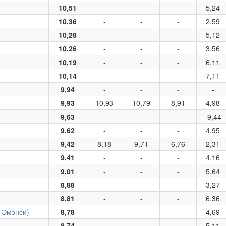
10,51
-
-
-
5,24
10,36
-
-
-
2,59
10,28
-
-
-
5,12
10,26
-
-
-
3,56
10,19
-
-
-
6,11
10,14
-
-
-
7,11
9,94
-
-
-
-
9,93
10,93
10,79
8,91
4,98
9,63
-
-
-
-9,44
9,62
-
-
-
4,95
9,42
8,18
9,71
6,76
2,31
9,41
-
-
-
4,16
9,01
-
-
-
5,64
8,88
-
-
-
3,27
8,81
-
-
-
6,36
 Эмэнси)
8,78
-
-
-
4,69
8,74
-
-
-
5,11