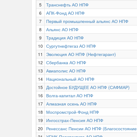
5
Транснефть АО НПФ
6
АПК-Фонд АО НПФ
7
Первый промышленный альянс АО НПФ
8
Альянс АО НПФ
9
Традиция АО НПФ
10
Сургутнефтегаз АО НПФ
11
Эволюция АО НПФ (Нефтегарант)
12
Сбербанка АО НПФ
13
Авиаполис АО НПФ
14
Национальный АО НПФ
15
Достойное БУДУЩЕЕ АО НПФ (САФМАР)
16
Волга-капитал АО НПФ
17
Алмазная осень АО НПФ
18
Моспромстрой-Фонд НПФ
19
Ингосстрах-Пенсия АО НПФ
20
Ренессанс Пенсии АО НПФ (Благосостояние
21
УГМК-Перспектива АО НПФ