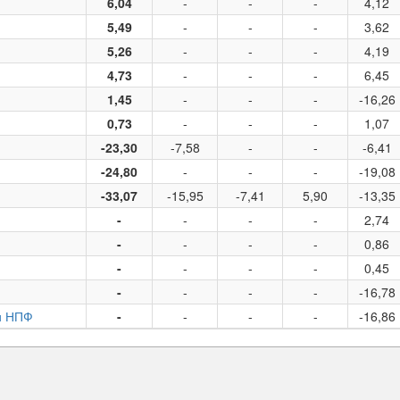
6,04
-
-
-
4,12
5,49
-
-
-
3,62
5,26
-
-
-
4,19
4,73
-
-
-
6,45
1,45
-
-
-
-16,26
0,73
-
-
-
1,07
-23,30
-7,58
-
-
-6,41
-24,80
-
-
-
-19,08
-33,07
-15,95
-7,41
5,90
-13,35
-
-
-
-
2,74
-
-
-
-
0,86
-
-
-
-
0,45
-
-
-
-
-16,78
и НПФ
-
-
-
-
-16,86