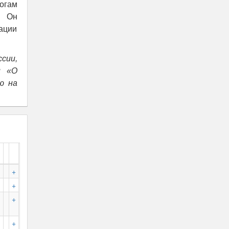
огам
. Он
ации
сии,
и «О
ю на
+
+
+
+