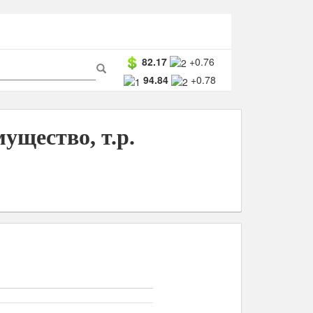
ма
82.17
+0.76
94.84
+0.78
ска
Поиск
щество, т.р.