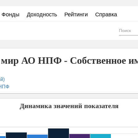
Фонды
Доходность
Рейтинги
Справка
Фор
пои
мир АО НПФ - Собственное иму
й)
 НПФ
Динамика значений показателя