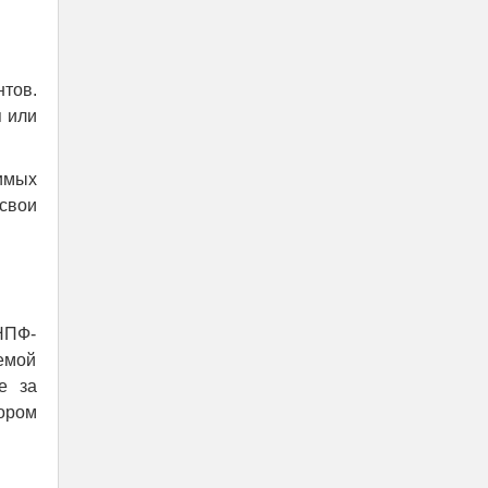
нтов.
 или
имых
свои
НПФ-
емой
е за
ором