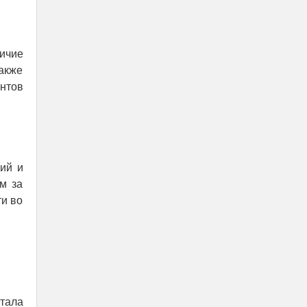
личие
акже
нтов
ий и
м за
и во
тала