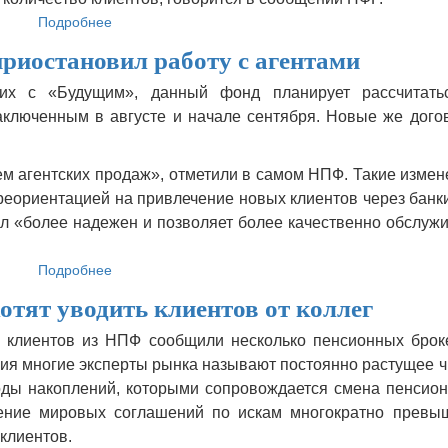
Подробнее
о
ПФР
риостановил работу с агентами
рассказал
об
их с «Будущим», данный фонд планирует рассчитать
активности
аключенным в августе и начале сентября. Новые же дого
недобросовестных
агентов
НПФ
ем агентских продаж», отметили в самом НПФ. Такие изме
реориентацией на привлечение новых клиентов через банк
л «более надежен и позволяет более качественно обслуж
Подробнее
о
НПФ
тят уводить клиентов от коллег
«Будущее»
приостановил
 клиентов из НПФ сообщили несколько пенсионных брок
работу
ния многие эксперты рынка называют постоянно растущее 
с
агентами
ды накоплений, которыми сопровождается смена пенсион
ение мировых соглашений по искам многократно превы
клиентов.