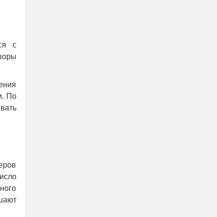
ся с
воры
нения
и. По
ивать
еров
число
ного
шают