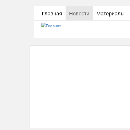
Перейти
Главная
Новости
Материалы
к
основному
содержанию