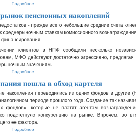
Подробнее
о
Крупные
рынок пенсионных накоплений
НПФ
не
недостатков - прежде всего небольшие средние счета клие
хотят
 к среднерыночным ставкам комиссионного вознаграждения
уводить
клиентов
ия финансирования.
от
лечении клиентов в НПФ сообщили несколько независ
коллег
ловам, МФО действуют достаточно агрессивно, предлагая 
нерыночным значениям.
Подробнее
о
МФО
пания пошла в обход картеля
выходят
на
ые накопления переводились из одних фондов в другие (
рынок
аналогичном периоде прошлого года. Создание так называ
пенсионных
накоплений
ых фондов», которые не платят агентам вознаграждени
ко подстегнуло конкуренцию на рынке. Впрочем, во вт
щего ее фактора.
Подробнее
о
Переходная