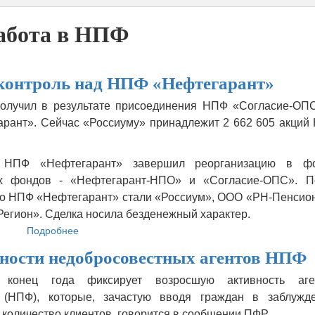
абота в НПФ
контроль над НПФ «Нефтегарант»
получил в результате присоединения НПФ «Согласие-ОПС
арант». Сейчас «Россиуму» принадлежит 2 662 605 акций
о НПФ «Нефтегарант» завершил реорганизацию в ф
х фондов - «Нефтегарант-НПО» и «Согласие-ОПС». П
го НПФ «Нефтегарант» стали «Россиум», ООО «РН-Пенсио
Регион». Сделка носила безденежный характер.
Подробнее
о
«Россиум»
вности недобросовестных агентов НПФ
получил
контроль
онец года фиксирует возросшую активность аге
над
 (НПФ), которые, зачастую вводя граждан в заблужде
НПФ
«Нефтегарант»
количество клиентов, говорится в сообщении ПФР.