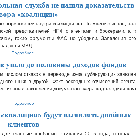
льная служба не нашла доказательств
кампания
пошла
овора «коалиции»
в
обход
говоренностей внутри коалиции нет. По мнению исцов, на
картеля
иской представителей НПФ с агентами и брокерами, а т
очем, такие аргументы ФАС не убедили. Заявления аге
надзор и МВД.
Подробнее
о
Федеральная
ов ушло до половины доходов фондов
антимонопольная
служба
м числом отказов в переводе из-за дублирующих заявлен
не
одного НПФ в другой. Факт рекордных отчислений агента
нашла
доказательств
нсионных накоплений документов вчера подтвердили почт
сговора
«коалиции»
Подробнее
о
На
«коалиции» будут выявлять двойных
оплату
услуг
клиентов
агентов
ушло
две главные проблемы кампании 2015 года, которая с