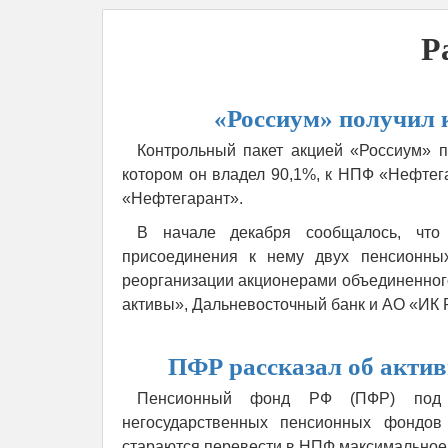
Р
«Россиум» получил 
Контрольный пакет акцией «Россиум» 
котором он владел 90,1%, к НПФ «Нефтег
«Нефтегарант».
В начале декабря сообщалось, чт
присоединения к нему двух пенсионны
реорганизации акционерами объединенно
активы», Дальневосточный банк и АО «ИК 
ПФР рассказал об акти
Пенсионный фонд РФ (ПФР) под к
негосударственных пенсионных фондов
стараются перевести в НПФ максимальное 