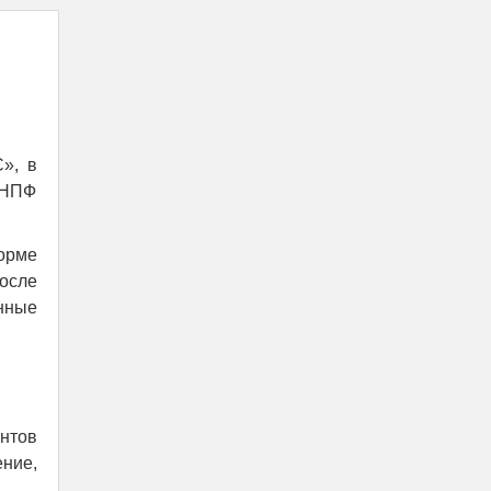
», в
 НПФ
орме
осле
нные
нтов
ние,