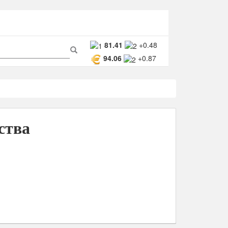
ма
81.41
+0.48
94.06
+0.87
ска
Поиск
ства