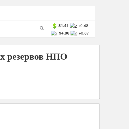
ма
81.41
+0.48
94.06
+0.87
ска
Поиск
ых резервов НПО