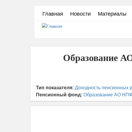
Перейти
Главная
Новости
Материалы
к
основному
содержанию
Образование АО
Тип показателя:
Доходность пенсионных р
Пенсионный фонд:
Образование АО НП