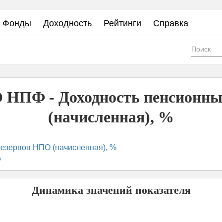
Фонды
Доходность
Рейтинги
Справка
Фор
пои
 НПФ - Доходность пенсионн
(начисленная), %
езервов НПО (начисленная), %
Ф
Динамика значений показателя