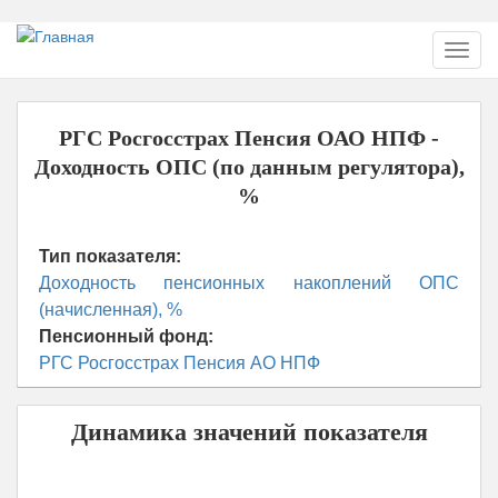
Перейти
Toggl
к
navig
основному
содержанию
РГС Росгосстрах Пенсия ОАО НПФ -
Доходность ОПС (по данным регулятора),
%
Тип показателя:
Доходность пенсионных накоплений ОПС
(начисленная), %
Пенсионный фонд:
РГС Росгосстрах Пенсия АО НПФ
Динамика значений показателя