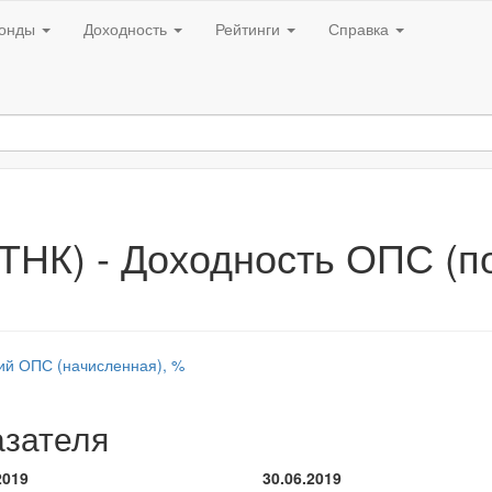
онды
Доходность
Рейтинги
Справка
ТНК) - Доходность ОПС (п
ий ОПС (начисленная), %
азателя
2019
30.06.2019