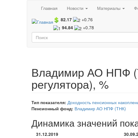
Перейти к основному содержанию
Главная
Новости
Материалы
Ф
82.17
+0.76
94.84
+0.78
Форма поиска
Поиск
Владимир АО НПФ (
регулятора), %
Тип показателя:
Доходность пенсионных накоплен
Пенсионный фонд:
Владимир АО НПФ (ТНК)
Динамика значений пок
31.12.2019
30.09.