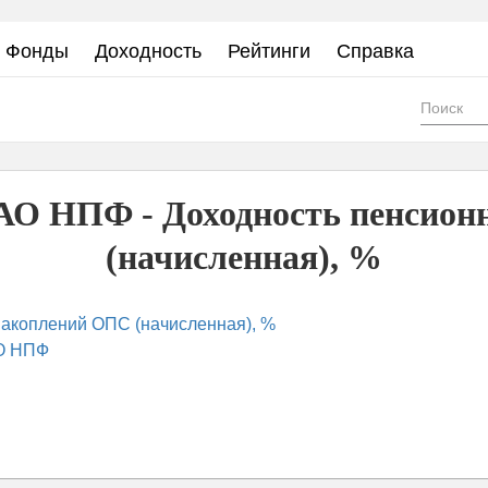
Фонды
Доходность
Рейтинги
Справка
Фор
пои
АО НПФ - Доходность пенсион
(начисленная), %
акоплений ОПС (начисленная), %
О НПФ