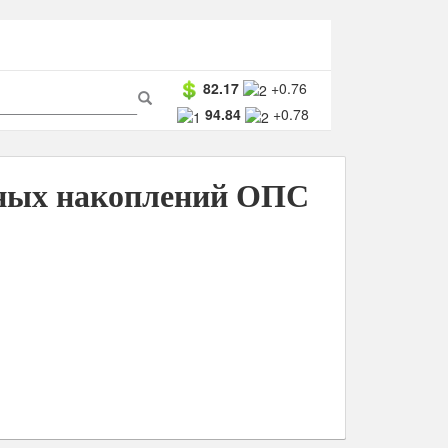
ма
82.17
+0.76
94.84
+0.78
ска
Поиск
ных накоплений ОПС