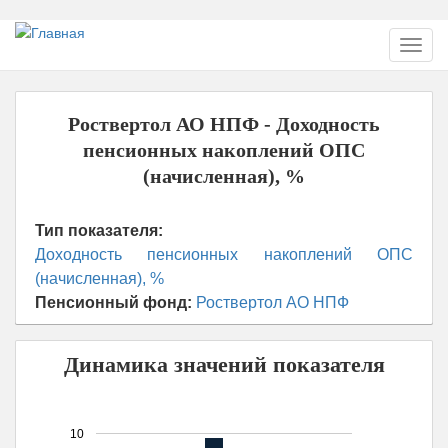
Перейти
Toggl
к
navig
основному
содержанию
Роствертол АО НПФ - Доходность
пенсионных накоплений ОПС
(начисленная), %
Тип показателя:
Доходность пенсионных накоплений ОПС
(начисленная), %
Пенсионный фонд:
Роствертол АО НПФ
Динамика значений показателя
10