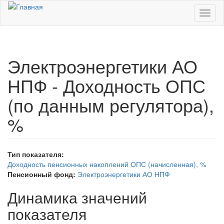
Перейти к основному содержанию
Toggl
naviga
Электроэнергетики АО
НПФ - Доходность ОПС
(по данным регулятора),
%
Тип показателя:
Доходность пенсионных накоплений ОПС (начисленная), %
Пенсионный фонд:
Электроэнергетики АО НПФ
Динамика значений
показателя