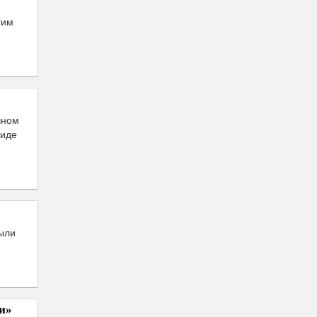
гим
чном
виде
ыли
и»