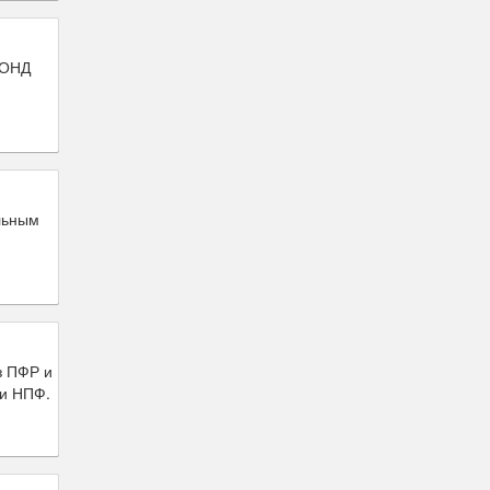
ФОНД
льным
з ПФР и
ди НПФ.