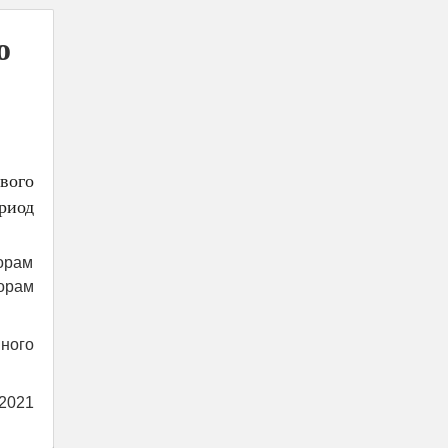
о
вого
риод
орам
орам
ного
 2021