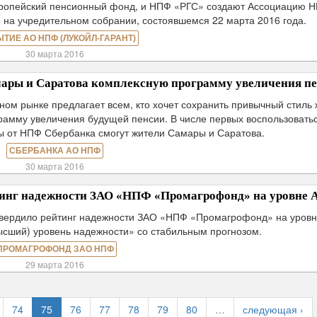
пейский пенсионный фонд, и НПФ «РГС» создают Ассоциацию Н
на учредительном собрании, состоявшемся 22 марта 2016 года.
ЫТИЕ АО НПФ (ЛУКОЙЛ-ГАРАНТ)
30 марта 2016
ары и Саратова комплексную программу увеличения п
ом рынке предлагает всем, кто хочет сохранить привычный стиль 
рамму увеличения будущей пенсии. В числе первых воспользовать
 от НПФ Сбербанка смогут жители Самары и Саратова.
СБЕРБАНКА АО НПФ
30 марта 2016
тинг надежности ЗАО «НПФ «Промагрофонд» на уровне 
дтвердило рейтинг надежности ЗАО «НПФ «Промагрофонд» на уров
ысший) уровень надежности» со стабильным прогнозом.
ПРОМАГРОФОНД ЗАО НПФ
29 марта 2016
74
75
76
77
78
79
80
…
следующая ›