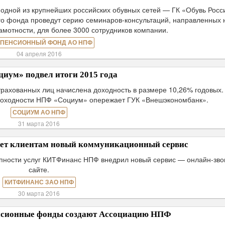
одной из крупнейших российских обувных сетей — ГК «Обувь Росс
о фонда проведут серию семинаров-консультаций, направленных 
мотности, для более 3000 сотрудников компании.
 ПЕНСИОННЫЙ ФОНД АО НПФ
04 апреля 2016
иум» подвел итоги 2015 года
трахованных лиц начислена доходность в размере 10,26% годовых.
 доходности НПФ «Социум» опережает ГУК «Внешэкономбанк».
СОЦИУМ АО НПФ
31 марта 2016
т клиентам новый коммуникационный сервис
упности услуг КИТФинанс НПФ внедрил новый сервис — онлайн-зво
сайте.
КИТФИНАНС ЗАО НПФ
30 марта 2016
нсионные фонды создают Ассоциацию НПФ