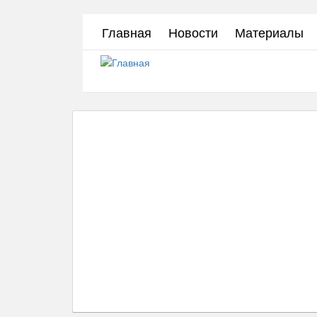
Перейти
Главная
Новости
Материалы
к
основному
содержанию