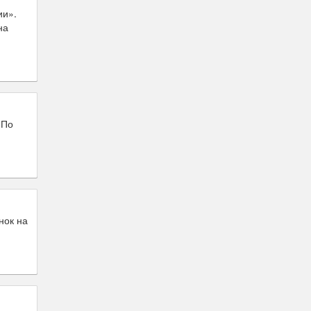
ии».
на
 По
нок на