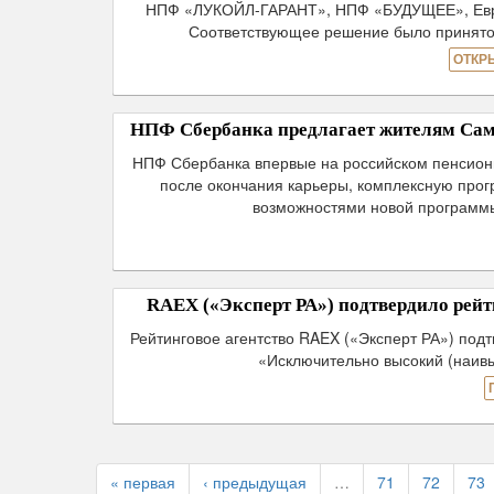
НПФ «ЛУКОЙЛ-ГАРАНТ», НПФ «БУДУЩЕЕ», Евро
Соответствующее решение было принято 
ОТКР
НПФ Сбербанка предлагает жителям Сам
НПФ Сбербанка впервые на российском пенсионн
после окончания карьеры, комплексную прог
возможностями новой программы
RAEX («Эксперт РА») подтвердило рей
Рейтинговое агентство RAEX («Эксперт РА») по
«Исключительно высокий (наив
« первая
‹ предыдущая
…
71
72
73