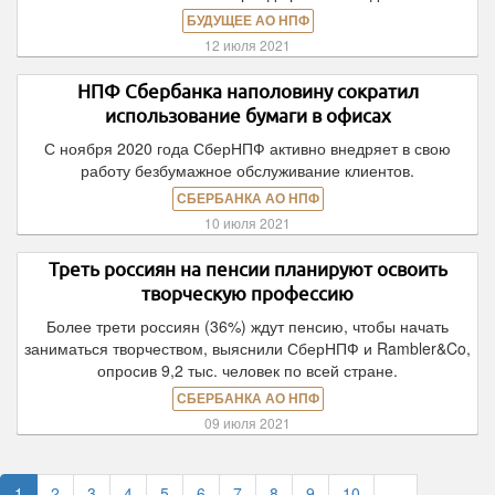
БУДУЩЕЕ АО НПФ
12 июля 2021
НПФ Сбербанка наполовину сократил
использование бумаги в офисах
С ноября 2020 года СберНПФ активно внедряет в свою
работу безбумажное обслуживание клиентов.
СБЕРБАНКА АО НПФ
10 июля 2021
Треть россиян на пенсии планируют освоить
творческую профессию
Более трети россиян (36%) ждут пенсию, чтобы начать
заниматься творчеством, выяснили СберНПФ и Rambler&Co,
опросив 9,2 тыс. человек по всей стране.
СБЕРБАНКА АО НПФ
09 июля 2021
1
2
3
4
5
6
7
8
9
10
…