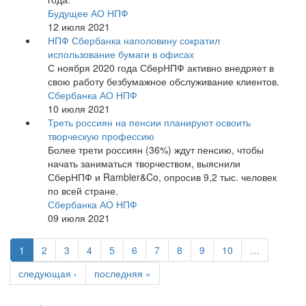
Будущее АО НПФ
12 июля 2021
НПФ Сбербанка наполовину сократил
использование бумаги в офисах
С ноября 2020 года СберНПФ активно внедряет в
свою работу безбумажное обслуживание клиентов.
Сбербанка АО НПФ
10 июля 2021
Треть россиян на пенсии планируют освоить
творческую профессию
Более трети россиян (36%) ждут пенсию, чтобы
начать заниматься творчеством, выяснили
СберНПФ и Rambler&Co, опросив 9,2 тыс. человек
по всей стране.
Сбербанка АО НПФ
09 июля 2021
1
2
3
4
5
6
7
8
9
10
…
следующая ›
последняя »