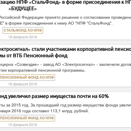
низацию НПФ «СтальФонд» в форме присоединения к 
«БУДУЩЕЕ»
Российской Федерации принято решение о согласовании проведен
" в форме присоединения к нему АО "НПФ "СтальФонд".
СТАЛЬФОНД АО НПФ
18 февраля 2016
лектросигнал» стали участниками корпоративной пенси
мы от ВТБ Пенсионный фонд
церна «Созвездие» - завод АО «Электросигнал» - заключили дого
ятии корпоративной пенсионной программы.
 ПЕНСИОННЫЙ ФОНД АО НПФ
16 февраля 2016
онд увеличил размер имущества почти на 60%
ты за 2015 год. За прошедший год размер имущества фонда увели
нваря 2016 года составил 113,1 млрд. рублей.
 ПЕНСИОННЫЙ ФОНД АО НПФ
15 февраля 2016