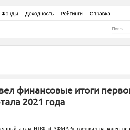
Фонды
Доходность
Рейтинги
Справка
Фор
пои
ел финансовые итоги перво
тала 2021 года
купный доход НПФ «САФМАР» составил на конец пер