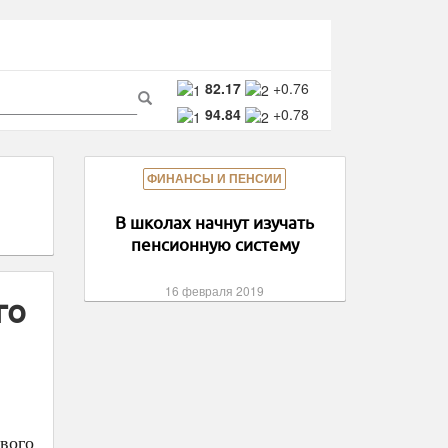
ма
82.17
+0.76
94.84
+0.78
ска
Поиск
ФИНАНСЫ И ПЕНСИИ
В школах начнут изучать
пенсионную систему
16 февраля 2019
го
вого