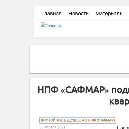
Перейти
Главная
Новости
Материалы
к
основному
содержанию
НПФ «САФМАР» подв
квар
ДОСТОЙНОЕ БУДУЩЕЕ АО НПФ (САФМАР)
Сово
30 апреля 2021