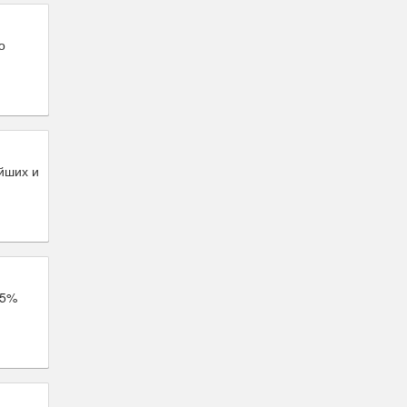
о
йших и
,5%