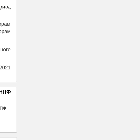
риод
орам
орам
ного
 2021
 НПФ
НПФ