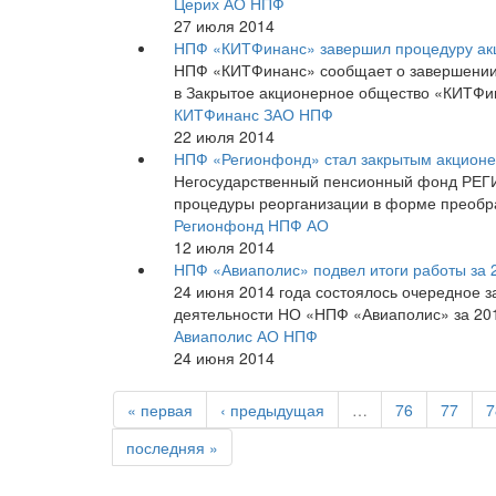
Церих АО НПФ
27 июля 2014
НПФ «КИТФинанс» завершил процедуру ак
НПФ «КИТФинанс» сообщает о завершении
в Закрытое акционерное общество «КИТФи
КИТФинанс ЗАО НПФ
22 июля 2014
НПФ «Регионфонд» стал закрытым акцион
Негосударственный пенсионный фонд РЕГ
процедуры реорганизации в форме преобр
Регионфонд НПФ АО
12 июля 2014
НПФ «Авиаполис» подвел итоги работы за 
24 июня 2014 года состоялось очередное з
деятельности НО «НПФ «Авиаполис» за 201
Авиаполис АО НПФ
24 июня 2014
« первая
‹ предыдущая
…
76
77
7
последняя »