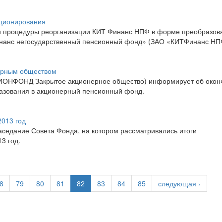
ционирования
 процедуры реорганизации КИТ Финанс НПФ в форме преобразов
нанс негосударственный пенсионный фонд» (ЗАО «КИТФинанс НП
ерным обществом
ИОНФОНД Закрытое акционерное общество) информирует об окон
азования в акционерный пенсионный фонд.
2013 год
аседание Совета Фонда, на котором рассматривались итоги
3 год.
8
79
80
81
82
83
84
85
следующая ›