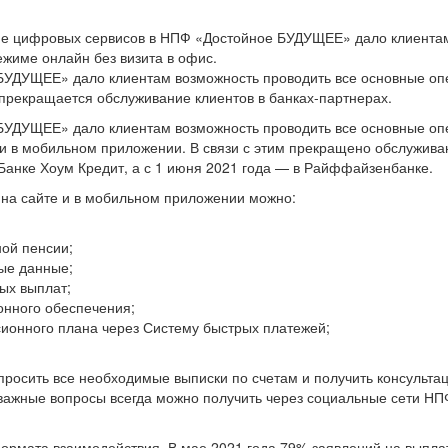
е цифровых сервисов в НПФ «Достойное БУДУЩЕЕ» дало клиента
ежиме онлайн без визита в офис.
БУДУЩЕЕ» дало клиентам возможность проводить все основные оп
м прекращается обслуживание клиентов в банках-партнерах.
БУДУЩЕЕ» дало клиентам возможность проводить все основные оп
ли в мобильном приложении. В связи с этим прекращено обслужива
 Банке Хоум Кредит, а с 1 июня 2021 года — в Райффайзенбанке.
на сайте и в мобильном приложении можно:
ной пенсии;
ные данные;
ых выплат;
онного обеспечения;
сионного плана через Систему быстрых платежей;
просить все необходимые выписки по счетам и получить консульта
важные вопросы всегда можно получить через социальные сети НП
ормата взаимодействия. В мае 2021 года 79% заявлений на выпла