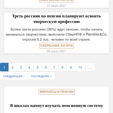
СБЕРБАНКА АО НПФ
10 июля 2021
Треть россиян на пенсии планируют освоить
творческую профессию
Более трети россиян (36%) ждут пенсию, чтобы начать
заниматься творчеством, выяснили СберНПФ и Rambler&Co,
опросив 9,2 тыс. человек по всей стране.
СБЕРБАНКА АО НПФ
09 июля 2021
1
2
3
4
5
6
7
8
9
10
…
следующая ›
последняя »
ФИНАНСЫ И ПЕНСИИ
В школах начнут изучать пенсионную систему