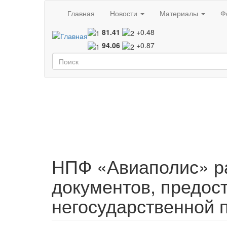
Перейти к основному содержанию
Главная
Новости
Материалы
Ф
81.41
+0.48
94.06
+0.87
Форма поиска
Поиск
НПФ «Авиаполис» р
документов, предо
негосударственной 