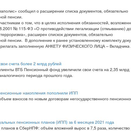
аполис» сообщил о расширении списка документов, обязательно
ной пенсии.
стникам о том, что в целях исполнения обязанностей, возложенн
.08.2001 № 115-ФЗ «О противодействии легализации (отмыванию) до
терроризма», расширен спискок документов, обязательно
ой пенсии. В дополнение к ранее установленному комплекту док
 прилагать заполненную АНКЕТУ ФИЗИЧЕСКОГО ЛИЦА – Вкладчика 
вои счета более 2 млрд рублей
 клиенты ВТБ Пенсионный фонд увеличили свои счета на 2,35 млрд
аналогичного периода прошлого года.
пенсионные накопления пополнили ИПП
 объем взносов по новым договорам негосударственного пенсионно
альных пенсионных планов (ИПП) за 6 месяцев 2021 года
 планов в СберНПФ: объём вложений вырос в 7,5 раза, количество