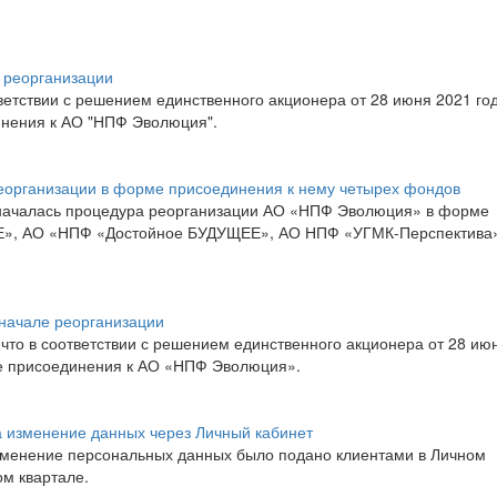
 реорганизации
етствии с решением единственного акционера от 28 июня 2021 го
инения к АО "НПФ Эволюция".
организации в форме присоединения к нему четырех фондов
началась процедура реорганизации АО «НПФ Эволюция» в форме
Е», АО «НПФ «Достойное БУДУЩЕЕ», АО НПФ «УГМК-Перспектива
начале реорганизации
о в соответствии с решением единственного акционера от 28 ию
ме присоединения к АО «НПФ Эволюция».
на изменение данных через Личный кабинет
изменение персональных данных было подано клиентами в Личном
ом квартале.