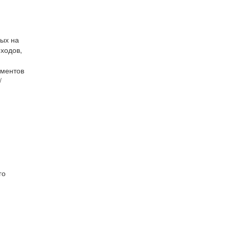
ых на
ходов,
ументов
/
го