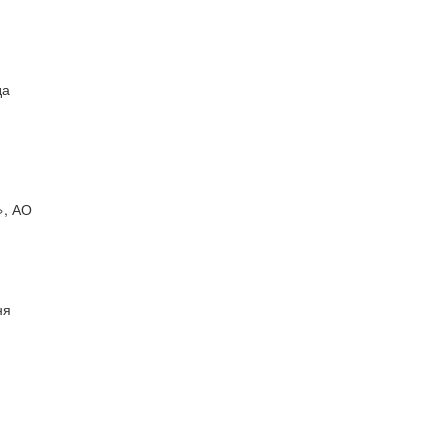
да
», АО
ня