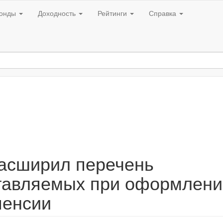
онды
Доходность
Рейтинги
Справка
асширил перечень
ставляемых при оформлени
пенсии