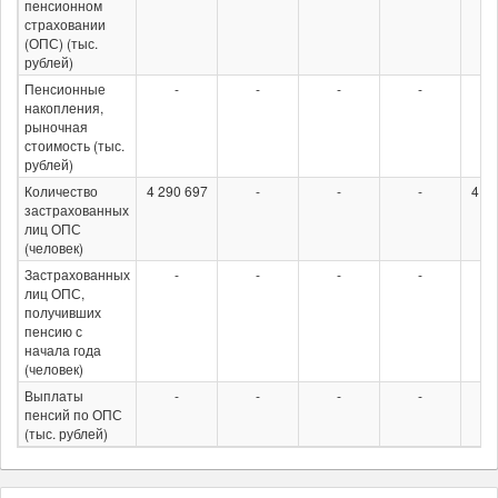
пенсионном
страховании
(ОПС) (тыс.
рублей)
Пенсионные
-
-
-
-
накопления,
рыночная
стоимость (тыс.
рублей)
Количество
4 290 697
-
-
-
4 50
застрахованных
лиц ОПС
(человек)
Застрахованных
-
-
-
-
лиц ОПС,
получивших
пенсию с
начала года
(человек)
Выплаты
-
-
-
-
пенсий по ОПС
(тыс. рублей)