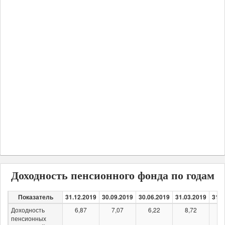
Доходность пенсионного фонда по годам
Показатель
31.12.2019
30.09.2019
30.06.2019
31.03.2019
31.1
Доходность
6,87
7,07
6,22
8,72
-1
пенсионных