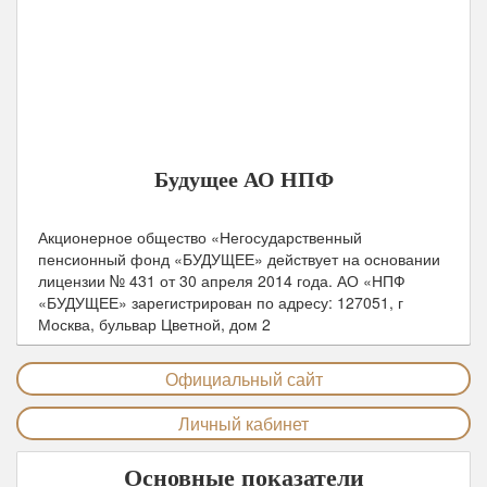
Дата включения в реестр АСВ:
01 января 2015
Юридический адрес:
127051, г Москва, бульвар
Цветной, дом 2
Телефоны горячей линии:
8-800-707-15-20
Официальный сайт:
futurenpf.ru
Будущее АО НПФ
Акционерное общество «Негосударственный
пенсионный фонд «БУДУЩЕЕ» действует на основании
лицензии № 431 от
30 апреля 2014
года.
АО «НПФ
«БУДУЩЕЕ»
зарегистрирован по адресу: 127051, г
Москва, бульвар Цветной, дом 2
Официальный сайт
Личный кабинет
Основные показатели