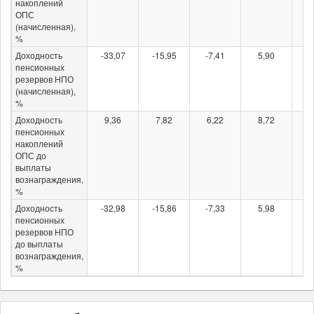
накоплений
ОПС
(начисленная),
%
Доходность
-33,07
-15,95
-7,41
5,90
-1
пенсионных
резервов НПО
(начисленная),
%
Доходность
9,36
7,82
6,22
8,72
-1
пенсионных
накоплений
ОПС до
выплаты
вознаграждения,
%
Доходность
-32,98
-15,86
-7,33
5,98
-1
пенсионных
резервов НПО
до выплаты
вознаграждения,
%