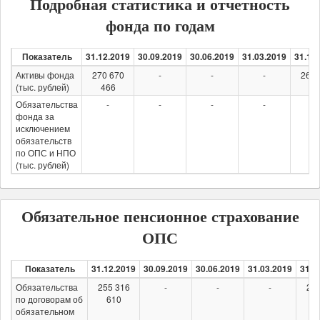
Подробная статистика и отчетность
фонда по годам
Показатель
31.12.2019
30.09.2019
30.06.2019
31.03.2019
31.12
Активы фонда
270 670
-
-
-
268 
(тыс. рублей)
466
58
Обязательства
-
-
-
-
-
фонда за
исключением
обязательств
по ОПС и НПО
(тыс. рублей)
Обязательное пенсионное страхование
ОПС
Показатель
31.12.2019
30.09.2019
30.06.2019
31.03.2019
31.1
Обязательства
255 316
-
-
-
255
по договорам об
610
1
обязательном