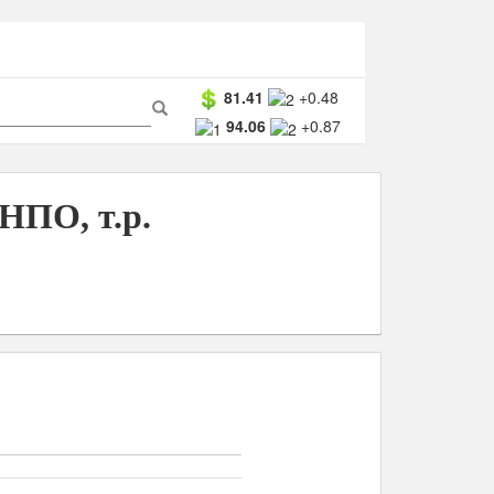
ма
81.41
+0.48
94.06
+0.87
ска
Поиск
НПО, т.р.