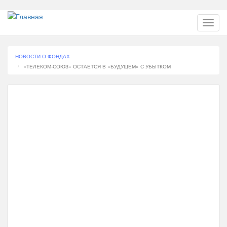
Перейти
Toggl
к
navig
основному
содержанию
НОВОСТИ О ФОНДАХ
«ТЕЛЕКОМ-СОЮЗ» ОСТАЕТСЯ В «БУДУЩЕМ» С УБЫТКОМ