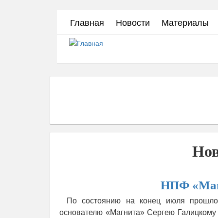
Перейти
Главная
Новости
Материалы
к
основному
содержанию
Нов
НПФ «Маг
По состоянию на конец июля прошлог
основателю «Магнита» Сергею Галицкому