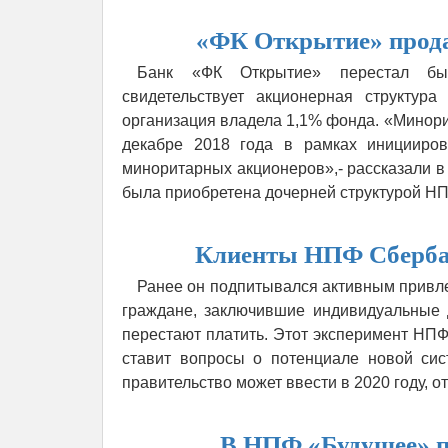
«ФК Открытие» прод
Банк «ФК Открытие» перестал быт
свидетельствует акционерная структур
организация владела 1,1% фонда. «Минор
декабре 2018 года в рамках иницииро
миноритарных акционеров»,- рассказали в
была приобретена дочерней структурой НП
Клиенты НПФ Сбербан
Ранее он подпитывался активным привле
граждане, заключившие индивидуальные 
перестают платить. Этот эксперимент НП
ставит вопросы о потенциале новой сис
правительство может ввести в 2020 году, о
В НПФ «Будущее» п