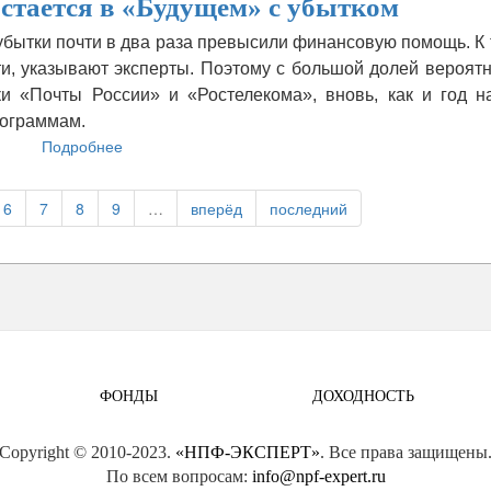
стается в «Будущем» с убытком
компании
НПФ
бытки почти в два раза превысили финансовую помощь. К
«Сафмар»
и, указывают эксперты. Поэтому с большой долей вероятн
подали
иски
и «Почты России» и «Ростелекома», вновь, как и год на
к
рограммам.
банку
Подробнее
о
«Открытие»
«Телеком-
Союз»
6
7
8
9
…
вперёд
последний
остается
в
«Будущем»
с
убытком
ФОНДЫ
ДОХОДНОСТЬ
Copyright © 2010-2023.
«НПФ-ЭКСПЕРТ»
. Все права защищены
По всем вопросам:
info@npf-expert.ru