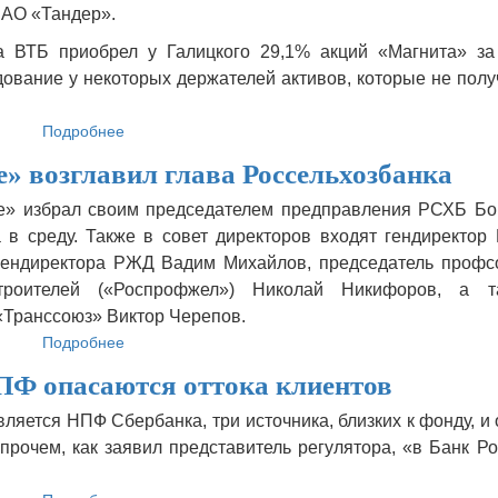
, АО «Тандер».
а ВТБ приобрел у Галицкого 29,1% акций «Магнита» за
ование у некоторых держателей активов, которые не пол
Подробнее
о
НПФ
» возглавил глава Россельхозбанка
«Магнит»
сменил
е» избрал своим председателем предправления РСХБ Бо
владельца
 в среду. Также в совет директоров входят гендиректор
гендиректора РЖД Вадим Михайлов, председатель профс
троителей («Роспрофжел») Николай Никифоров, а т
«Транссоюз» Виктор Черепов.
Подробнее
о
НПФ
Ф опасаются оттока клиентов
«Благосостояние»
возглавил
яется НПФ Сбербанка, три источника, близких к фонду, и
глава
Впрочем, как заявил представитель регулятора, «в Банк Р
Россельхозбанка