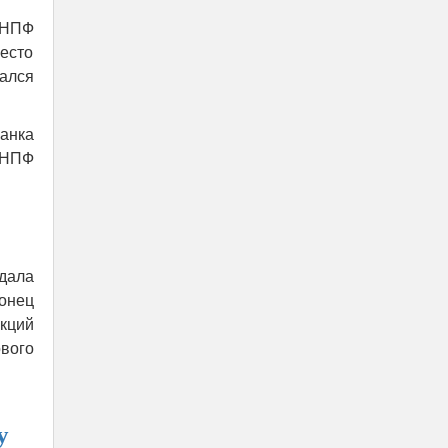
 НПФ
есто
ался
банка
 НПФ
дала
онец
кций
вого
у