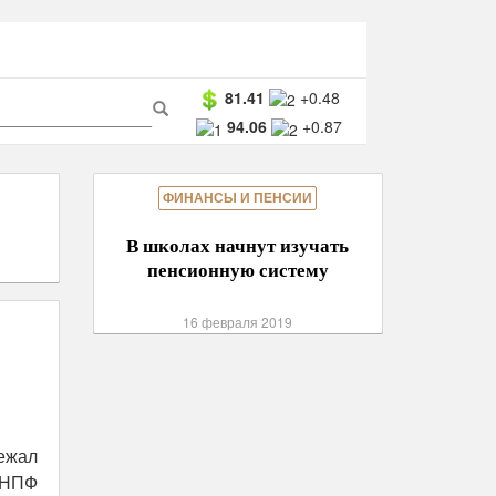
ма
81.41
+0.48
94.06
+0.87
ска
Поиск
ФИНАНСЫ И ПЕНСИИ
В школах начнут изучать
пенсионную систему
16 февраля 2019
ежал
 НПФ