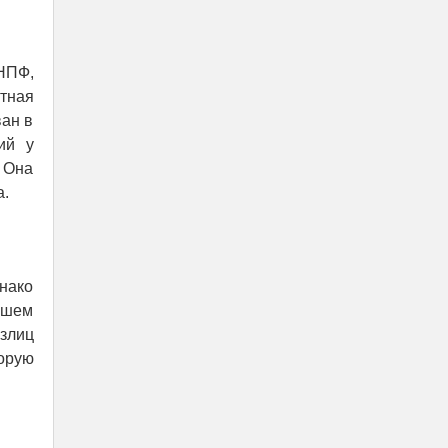
НПФ,
тная
ан в
ий у
. Она
а.
днако
йшем
злиц
орую