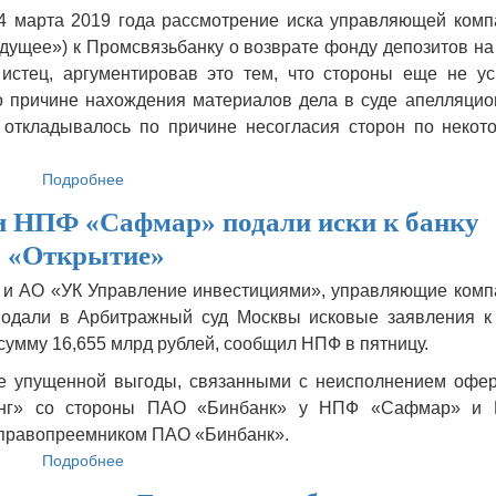
распродает
4 марта 2019 года рассмотрение иска управляющей комп
свои
ущее») к Промсвязьбанку о возврате фонду депозитов на
НПФ
истец, аргументировав это тем, что стороны еще не ус
о причине нахождения материалов дела в суде апелляцио
 откладывалось по причине несогласия сторон по некот
Подробнее
о
Перенесено
 НПФ «Сафмар» подали иски к банку
рассмотрение
иска
«Открытие»
НПФ
«Будущее»
 и АО «УК Управление инвестициями», управляющие комп
к
дали в Арбитражный суд Москвы исковые заявления к
Промсвязьбанку
сумму 16,655 млрд рублей, сообщил НПФ в пятницу.
де упущенной выгоды, связанными с неисполнением офер
динг» со стороны ПАО «Бинбанк» у НПФ «Сафмар» и
 правопреемником ПАО «Бинбанк».
Подробнее
о
Управляющие