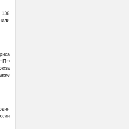
 138
учили
риса
 НПФ
оюза
акже
 один
оссии