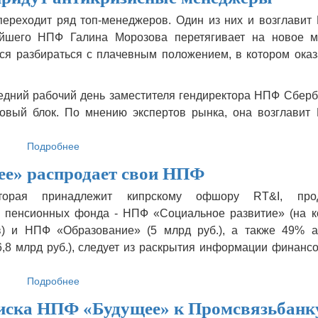
Сбербанка
реходит ряд топ-менеджеров. Один из них и возглавит
передумали
ейшего НПФ Галина Морозова перетягивает на новое м
копить
на
ся разбираться с плачевным положением, в котором оказ
старость
ледний рабочий день заместителя гендиректора НПФ Сбер
овый блок. По мнению экспертов рынка, она возглавит
Подробнее
о
В
е» распродает свои НПФ
НПФ
«Будущее»
торая принадлежит кипрскому офшору RT&I, про
придут
 пенсионных фонда - НПФ «Социальное развитие» (на к
антикризисные
менеджеры
ов) и НПФ «Образование» (5 млрд руб.), а также 49% а
8 млрд руб.), следует из раскрытия информации финансо
Подробнее
о
ФГ
 иска НПФ «Будущее» к Промсвязьбанк
«Будущее»