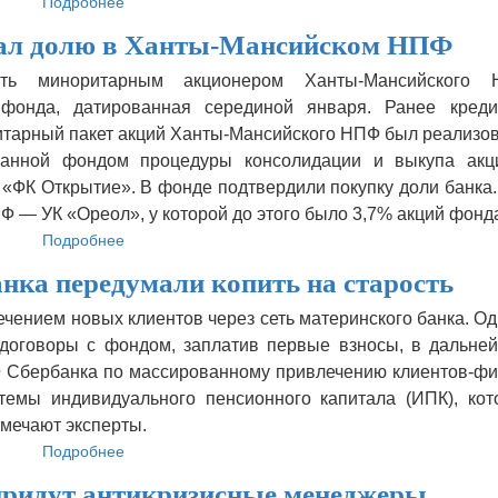
Подробнее
о
В
ал долю в Ханты-Мансийском НПФ
крупнейших
НПФ
ь миноритарным акционером Ханты-Мансийского 
опасаются
а фонда, датированная серединой января. Ранее креди
оттока
клиентов
итарный пакет акций Ханты-Мансийского НПФ был реализов
ванной фондом процедуры консолидации и выкупа акц
 «ФК Открытие». В фонде подтвердили покупку доли банка
Ф — УК «Ореол», у которой до этого было 3,7% акций фонд
Подробнее
о
«ФК
ка передумали копить на старость
Открытие»
продал
чением новых клиентов через сеть материнского банка. О
долю
договоры с фондом, заплатив первые взносы, в дальне
в
Ханты-
Ф Сбербанка по массированному привлечению клиентов-фи
Мансийском
темы индивидуального пенсионного капитала (ИПК), кот
НПФ
тмечают эксперты.
Подробнее
о
Клиенты
ридут антикризисные менеджеры
НПФ