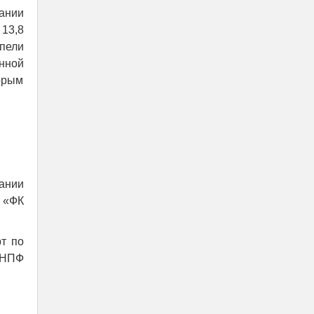
ании
 13,8
пели
нной
орым
ании
 «ФК
т по
 НПФ