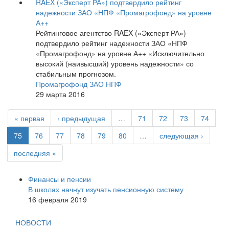
RAEX («Эксперт РА») подтвердило рейтинг
надежности ЗАО «НПФ «Промагрофонд» на уровне
А++
Рейтинговое агентство RAEX («Эксперт РА»)
подтвердило рейтинг надежности ЗАО «НПФ
«Промагрофонд» на уровне А++ «Исключительно
высокий (наивысший) уровень надежности» со
стабильным прогнозом.
Промагрофонд ЗАО НПФ
29 марта 2016
« первая
‹ предыдущая
…
71
72
73
74
75
76
77
78
79
80
…
следующая ›
последняя »
Финансы и пенсии
В школах начнут изучать пенсионную систему
16 февраля 2019
НОВОСТИ