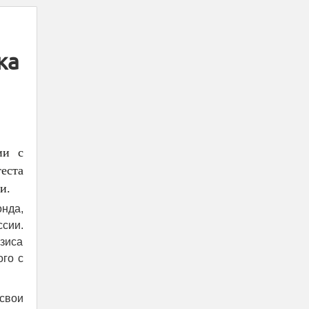
ка
ии с
еста
и.
онда,
сии.
зиса
ого с
свои