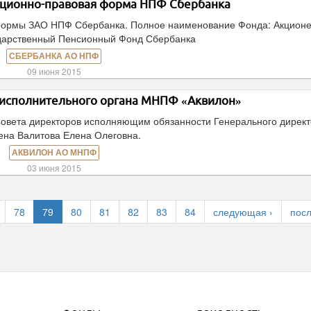
ационно-правовая форма НПФ Сбербанка
формы ЗАО НПФ Сбербанка. Полное наименование Фонда: Акцион
дарственный Пенсионный Фонд Сбербанка
СБЕРБАНКА АО НПФ
09 июня 2015
 исполнительного органа МНПФ «Аквилон»
овета директоров исполняющим обязанности Генерального дирек
ена Валитова Елена Олеговна.
АКВИЛОН АО МНПФ
03 июня 2015
78
79
80
81
82
83
84
следующая ›
посл