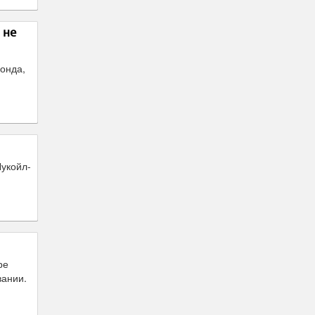
 не
онда,
Лукойл-
ре
вании.