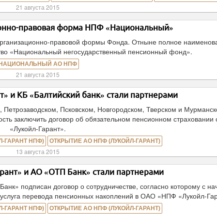
21 августа 2015
онно-правовая форма НПФ «Национальный»
рганизационно-правовой формы Фонда. Отныне полное наименов
тво «Национальный негосударственный пенсионный фонд».
НАЦИОНАЛЬНЫЙ АО НПФ
21 августа 2015
» и КБ «Балтийский банк» стали партнерами
м, Петрозаводском, Псковском, Новгородском, Тверском и Мурманс
ость заключить договор об обязательном пенсионном страховании
«Лукойл-Гарант».
-ГАРАНТ НПФ)
ОТКРЫТИЕ АО НПФ (ЛУКОЙЛ-ГАРАНТ)
13 августа 2015
рант» и АО «ОТП Банк» стали партнерами
нк» подписан договор о сотрудничестве, согласно которому с на
а услуга перевода пенсионных накоплений в ОАО «НПФ «Лукойл-Гар
-ГАРАНТ НПФ)
ОТКРЫТИЕ АО НПФ (ЛУКОЙЛ-ГАРАНТ)