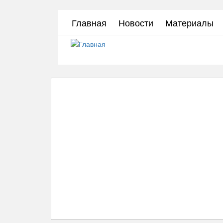
Перейти
Главная
Новости
Материалы
к
основному
содержанию