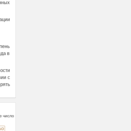
нных
кации
пень
нда в
ости
вии с
рять
е число
АО