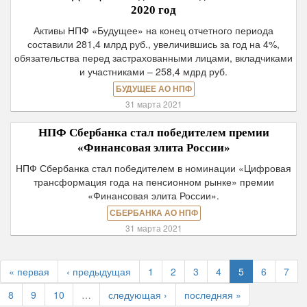
2020 год
Активы НПФ «Будущее» на конец отчетного периода
составили 281,4 млрд руб., увеличившись за год на 4%,
обязательства перед застрахованными лицами, вкладчиками
и участниками – 258,4 мдрд руб.
БУДУЩЕЕ АО НПФ
31 марта 2021
НПФ Сбербанка стал победителем премии
«Финансовая элита России»
НПФ Сбербанка стал победителем в номинации «Цифровая
трансформация года на пенсионном рынке» премии
«Финансовая элита России».
СБЕРБАНКА АО НПФ
31 марта 2021
« первая
‹ предыдущая
1
2
3
4
5
6
7
8
9
10
…
следующая ›
последняя »