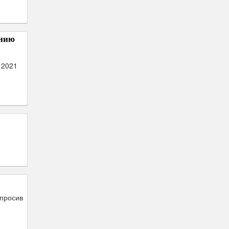
анию
 2021
опросив