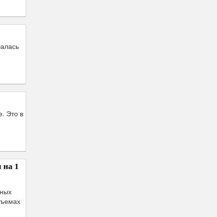
чалась
. Это в
 на 1
нных
бъемах