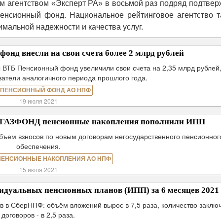
ым агентством «Эксперт РА» в восьмой раз подряд подтве
енсионный фонд. Национальное рейтинговое агентство т
имальной надежности и качества услуг.
нд внесли на свои счета более 2 млрд рублей
ы ВТБ Пенсионный фонд увеличили свои счета на 2,35 млрд рублей,
атели аналогичного периода прошлого года.
 ПЕНСИОННЫЙ ФОНД АО НПФ
19 июля 2021
Ф ГАЗФОНД пенсионные накопления пополнили ИПП
объем взносов по новым договорам негосударственного пенсионног
обеспечения.
ПЕНСИОННЫЕ НАКОПЛЕНИЯ АО НПФ
15 июля 2021
дуальных пенсионных планов (ИПП) за 6 месяцев 2021 
в в СберНПФ: объём вложений вырос в 7,5 раза, количество заклю
договоров - в 2,5 раза.