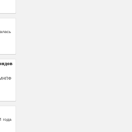
чалась
ондов
 МНПФ
1 года