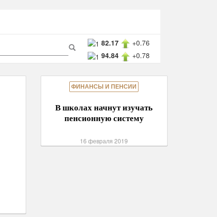
ма
82.17
+0.76
94.84
+0.78
ска
Поиск
ФИНАНСЫ И ПЕНСИИ
В школах начнут изучать
пенсионную систему
16 февраля 2019