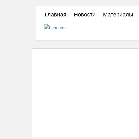
Перейти
Главная
Новости
Материалы
к
основному
содержанию