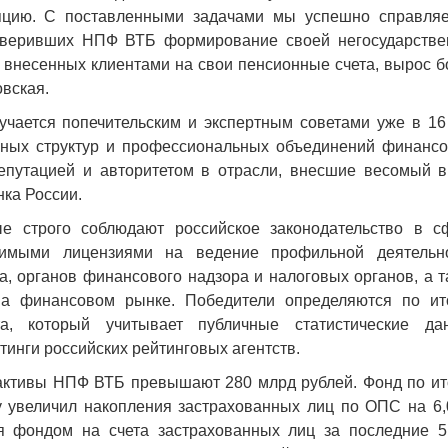
цию. С поставленными задачами мы успешно справляе
доверивших НПФ ВТБ формирование своей негосударстве
, внесенных клиентами на свои пенсионные счета, вырос 
овская.
чается попечительским и экспертным советами уже в 16 
енных структур и профессиональных объединений финансо
епутацией и авторитетом в отрасли, внесшие весомый в
нка России.
ые строго соблюдают российское законодательство в с
имыми лицензиями на ведение профильной деятельно
а, органов финансового надзора и налоговых органов, а 
на финансовом рынке. Победители определяются по ит
та, который учитывает публичные статистические да
тинги российских рейтинговых агентств.
 активы НПФ ВТБ превышают 280 млрд рублей. Фонд по ит
у увеличил накопления застрахованных лиц по ОПС на 6,
я фондом на счета застрахованных лиц за последние 5 