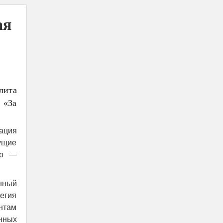
ая
лита
 «За
ация
дущие
но —
нный
егия
нтам
нных