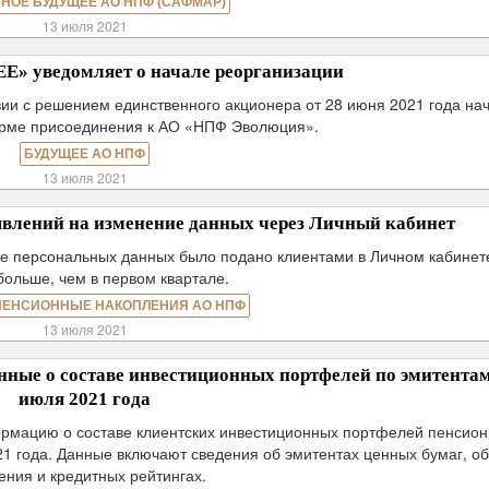
НОЕ БУДУЩЕЕ АО НПФ (САФМАР)
13 июля 2021
 уведомляет о начале реорганизации
ии с решением единственного акционера от 28 июня 2021 года на
орме присоединения к АО «НПФ Эволюция».
БУДУЩЕЕ АО НПФ
13 июля 2021
заявлений на изменение данных через Личный кабинет
ие персональных данных было подано клиентами в Личном кабинете
 больше, чем в первом квартале.
ПЕНСИОННЫЕ НАКОПЛЕНИЯ АО НПФ
13 июля 2021
ые о составе инвестиционных портфелей по эмитентам
июля 2021 года
мацию о составе клиентских инвестиционных портфелей пенсио
21 года. Данные включают сведения об эмитентах ценных бумаг, о
ения и кредитных рейтингах.