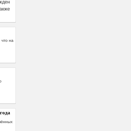
ржден
акже
 что на
о
года
чённых