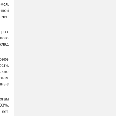
мся.
нной
более
раз.
вого
клад
фере
сти,
также
огам
нные
огам
03%.
лет,