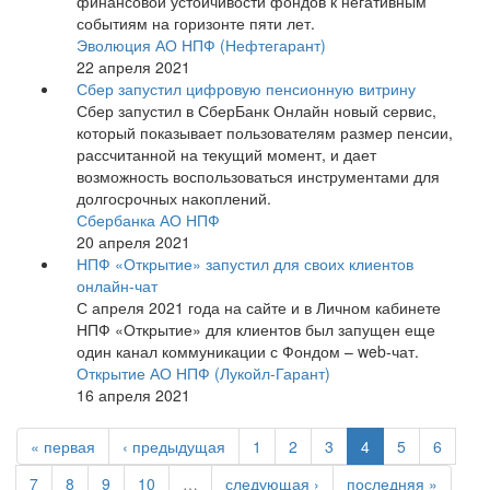
финансовой устойчивости фондов к негативным
событиям на горизонте пяти лет.
Эволюция АО НПФ (Нефтегарант)
22 апреля 2021
Сбер запустил цифровую пенсионную витрину
Сбер запустил в СберБанк Онлайн новый сервис,
который показывает пользователям размер пенсии,
рассчитанной на текущий момент, и дает
возможность воспользоваться инструментами для
долгосрочных накоплений.
Сбербанка АО НПФ
20 апреля 2021
НПФ «Открытие» запустил для своих клиентов
онлайн-чат
С апреля 2021 года на сайте и в Личном кабинете
НПФ «Открытие» для клиентов был запущен еще
один канал коммуникации с Фондом – web-чат.
Открытие АО НПФ (Лукойл-Гарант)
16 апреля 2021
« первая
‹ предыдущая
1
2
3
4
5
6
7
8
9
10
…
следующая ›
последняя »