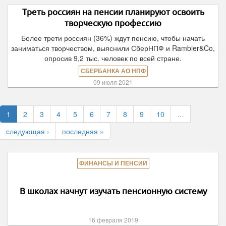
Треть россиян на пенсии планируют освоить
творческую профессию
Более трети россиян (36%) ждут пенсию, чтобы начать
заниматься творчеством, выяснили СберНПФ и Rambler&Co,
опросив 9,2 тыс. человек по всей стране.
СБЕРБАНКА АО НПФ
09 июля 2021
1
2
3
4
5
6
7
8
9
10
…
следующая ›
последняя »
ФИНАНСЫ И ПЕНСИИ
В школах начнут изучать пенсионную систему
16 февраля 2019