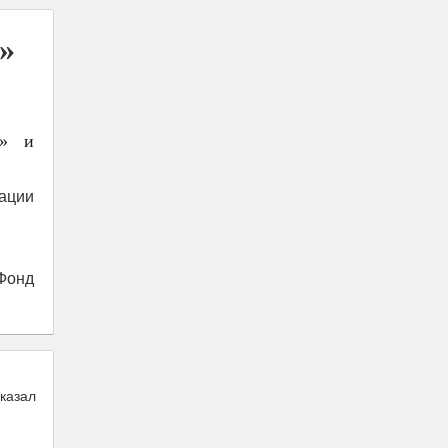
»
м» и
ации
Фонд
казал