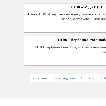
НПФ «БУДУЩЕЕ» по
Активы НПФ «Будущее» на конец отчетного период
перед застрахованными лиц
НПФ Сбербанка стал поб
НПФ Сбербанка стал победителем в номина
«Ф
« первая
‹ предыдущая
1
2
3