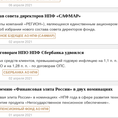
06 апреля 2021
тав совета директоров НПФ «САФМАР»
руппы компаний «РЕГИОН»), являющееся единственным акционеро
 избрании нового состава совета директоров фонда.
НОЕ БУДУЩЕЕ АО НПФ (САФМАР)
02 апреля 2021
договорам НПО НПФ Сбербанка удвоился
х средств клиентов, превышающий годовую инфляцию на 1,1 п. п.
 и на 1,28 п. п. - по договорам ОПС.
СБЕРБАНКА АО НПФ
02 апреля 2021
емию «Финансовая элита России» в двух номинациях
я элита России» в номинациях «НПФ года в сфере развития тех
витие продукта «Негосударственное пенсионное обеспечение».
 ПЕНСИОННЫЙ ФОНД АО НПФ
01 апреля 2021