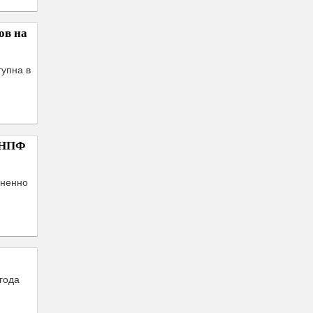
ов на
тупна в
 «НПФ
зненно
года