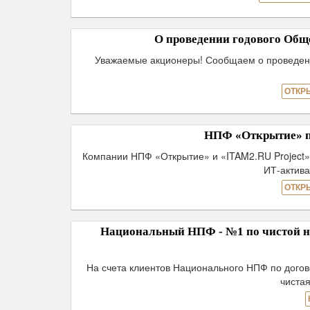
О проведении годового Об
Уважаемые акционеры! Сообщаем о проведени
ОТКР
НПФ «Открытие» п
Компании НПФ «Открытие» и «ITAM2.RU Project»
ИТ-актив
ОТКР
Национальный НПФ - №1 по чистой н
На счета клиентов Национального НПФ по дого
чистая