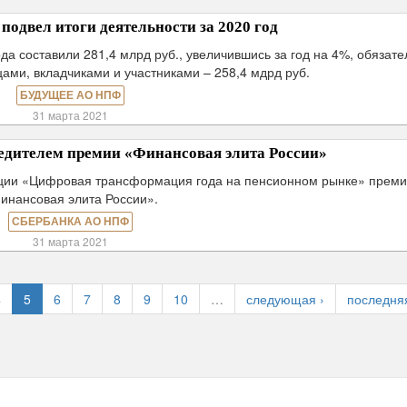
двел итоги деятельности за 2020 год
а составили 281,4 млрд руб., увеличившись за год на 4%, обязате
ами, вкладчиками и участниками – 258,4 мдрд руб.
БУДУЩЕЕ АО НПФ
31 марта 2021
едителем премии «Финансовая элита России»
ции «Цифровая трансформация года на пенсионном рынке» прем
инансовая элита России».
СБЕРБАНКА АО НПФ
31 марта 2021
4
5
6
7
8
9
10
…
следующая ›
последня