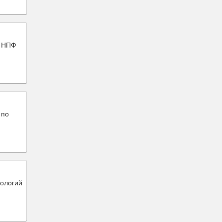
м НПФ
 по
нологий