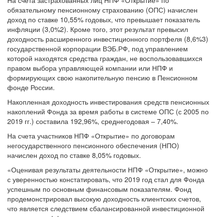
На счета застрахованных лиц НПФ «Открытие» по
обязательному пенсионному страхованию (ОПС) начислен
доход по ставке 10,55% годовых, что превышает показатель
инфляции (3,0%2). Кроме того, этот результат превысил
доходность расширенного инвестиционного портфеля (8,6%3)
государственной корпорации ВЭБ.РФ, под управлением
которой находятся средства граждан, не воспользовавшихся
правом выбора управляющей компании или НПФ и
формирующих свою накопительную пенсию в Пенсионном
фонде России.
Накопленная доходность инвестирования средств пенсионных
накоплений Фонда за время работы в системе ОПС (с 2005 по
2019 гг.) составила 192,96%, среднегодовая – 7,40%.
На счета участников НПФ «Открытие» по договорам
негосударственного пенсионного обеспечения (НПО)
начислен доход по ставке 8,05% годовых.
«Оценивая результаты деятельности НПФ «Открытие», можно
с уверенностью констатировать, что 2019 год стал для Фонда
успешным по основным финансовым показателям. Фонд
продемонстрировал высокую доходность клиентских счетов,
что является следствием сбалансированной инвестиционной