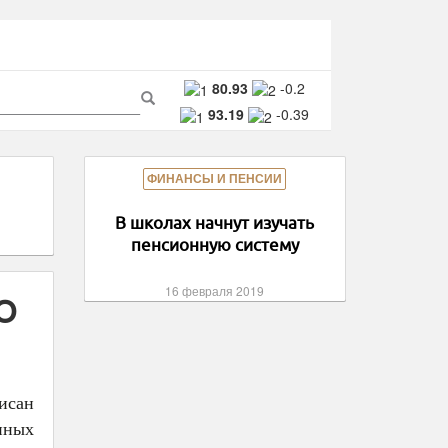
ма
80.93
-0.2
93.19
-0.39
ска
Поиск
ФИНАНСЫ И ПЕНСИИ
В школах начнут изучать
пенсионную систему
16 февраля 2019
О
исан
нных