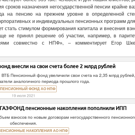
ния сроков назначения негосударственной пенсии крайне в
ода на пенсию на прежнем уровне в определенной сте
орпоративных и индивидуальных пенсионных программ для 
ет стать стимулом формирования капитала и внесения вз
ще не принял решение об участии, например, в парите
елями совместно с НПФ», – комментирует Егор Шке
нд внесли на свои счета более 2 млрд рублей
ы ВТБ Пенсионный фонд увеличили свои счета на 2,35 млрд рублей,
атели аналогичного периода прошлого года.
 ПЕНСИОННЫЙ ФОНД АО НПФ
19 июля 2021
Ф ГАЗФОНД пенсионные накопления пополнили ИПП
объем взносов по новым договорам негосударственного пенсионног
обеспечения.
ПЕНСИОННЫЕ НАКОПЛЕНИЯ АО НПФ