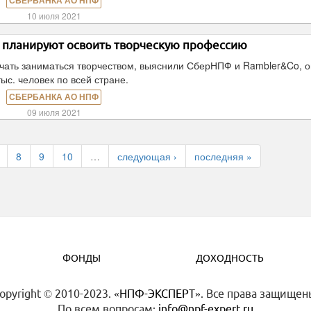
СБЕРБАНКА АО НПФ
10 июля 2021
и планируют освоить творческую профессию
ачать заниматься творчеством, выяснили СберНПФ и Rambler&Co, 
тыс. человек по всей стране.
СБЕРБАНКА АО НПФ
09 июля 2021
8
9
10
…
следующая ›
последняя »
ФОНДЫ
ДОХОДНОСТЬ
opyright © 2010-2023.
«НПФ-ЭКСПЕРТ»
. Все права защищен
По всем вопросам:
info@npf-expert.ru