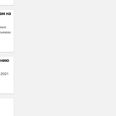
ам на
нных
бъемах
анию
 2021