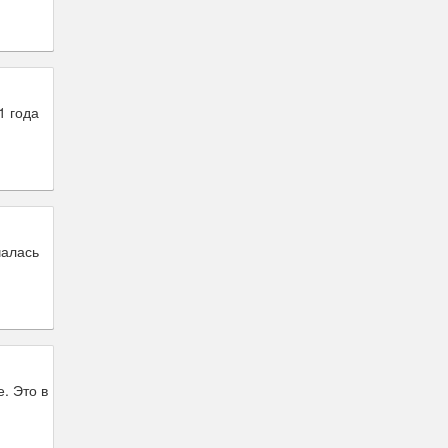
1 года
чалась
. Это в