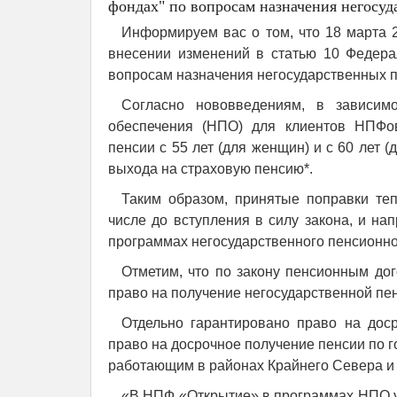
фондах" по вопросам назначения негосуд
Информируем вас о том, что 18 марта 
внесении изменений в статью 10 Федера
вопросам назначения негосударственных п
Согласно нововведениям, в зависимо
обеспечения (НПО) для клиентов НПФов
пенсии с 55 лет (для женщин) и с 60 лет (
выхода на страховую пенсию*.
Таким образом, принятые поправки те
числе до вступления в силу закона, и н
программах негосударственного пенсионно
Отметим, что по закону пенсионным до
право на получение негосударственной пе
Отдельно гарантировано право на доср
право на досрочное получение пенсии по 
работающим в районах Крайнего Севера и т
«В НПФ «Открытие» в программах НПО уч