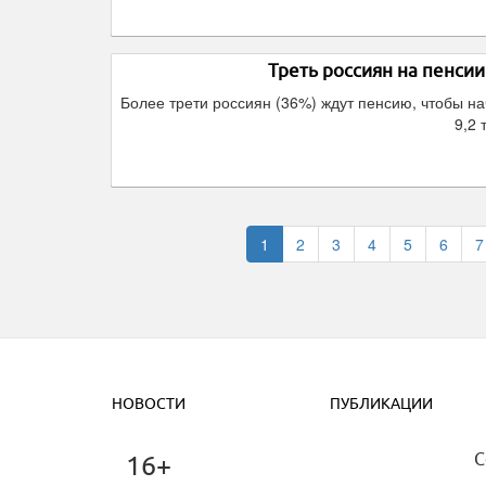
Треть россиян на пенси
Более трети россиян (36%) ждут пенсию, чтобы н
9,2 
1
2
3
4
5
6
7
НОВОСТИ
ПУБЛИКАЦИИ
C
16+