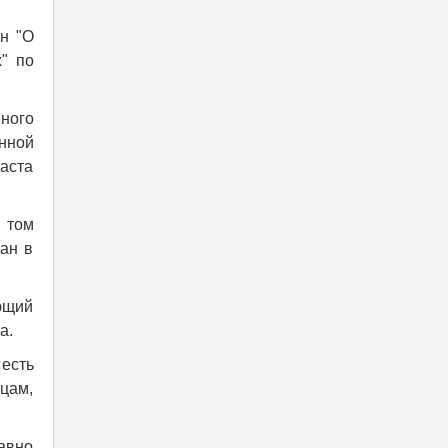
н "О
" по
ного
нной
раста
 том
ан в
ющий
а.
есть
ицам,
равно