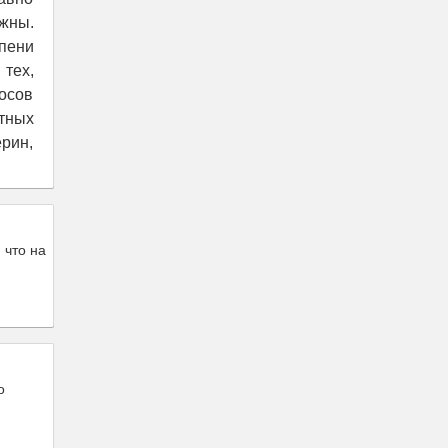
ажны.
пени
тех,
носов
тных
рин,
 что на
о