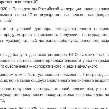
арственных пенсий".
2020 г. Президентом Российской Федерации подписан зако
льного закона "О негосударственных пенсионных фондах
енсий".
сти от условий договора негосударственного пенсион
 предусмотрена возможность получения негосударстве
для мужчин), т.е. на 5 лет раньше общеустановленного воз
перь действуют для всех договоров НПО, заключенных в
аправлены на повышение привлекательности участия гражд
го обеспечения – корпоративного и индивидуального.
говором может быть установлен повышенный возраст, да
нсии, но не выше общеустановленного пенсионного возраст
очное получение негосударственной пенсии тем, у кого 
государственному пенсионному страхованию: инвалидам, л
.д.
аствуют более 535 тыс. человек. И для наших клиентов, 