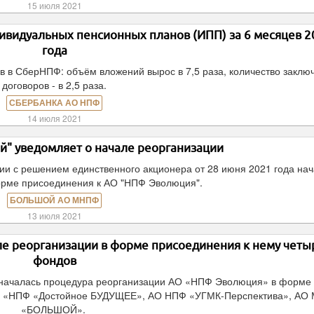
15 июля 2021
ивидуальных пенсионных планов (ИПП) за 6 месяцев 2
года
в в СберНПФ: объём вложений вырос в 7,5 раза, количество заклю
договоров - в 2,5 раза.
СБЕРБАНКА АО НПФ
14 июля 2021
" уведомляет о начале реорганизации
ии с решением единственного акционера от 28 июня 2021 года на
орме присоединения к АО "НПФ Эволюция".
БОЛЬШОЙ АО МНПФ
13 июля 2021
е реорганизации в форме присоединения к нему четы
фондов
 началась процедура реорганизации АО «НПФ Эволюция» в форме
О «НПФ «Достойное БУДУЩЕЕ», АО НПФ «УГМК-Перспектива», АО
«БОЛЬШОЙ».