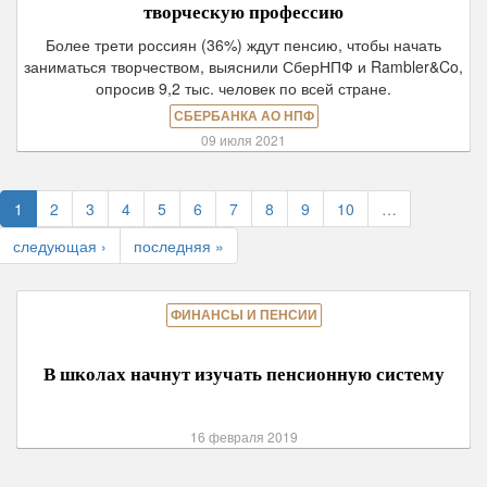
творческую профессию
Более трети россиян (36%) ждут пенсию, чтобы начать
заниматься творчеством, выяснили СберНПФ и Rambler&Co,
опросив 9,2 тыс. человек по всей стране.
СБЕРБАНКА АО НПФ
09 июля 2021
1
2
3
4
5
6
7
8
9
10
…
следующая ›
последняя »
ФИНАНСЫ И ПЕНСИИ
В школах начнут изучать пенсионную систему
16 февраля 2019