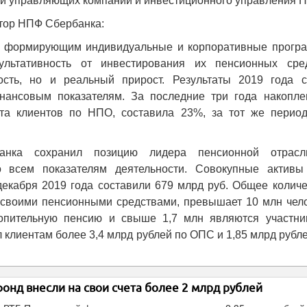
и управляющих компаний и инвестиционного управления 
ктор НПФ Сбербанка:
м, формирующим индивидуальные и корпоративные прогр
ьтативность от инвестирования их пенсионных сред
сть, но и реальный прирост. Результаты 2019 года с
ансовым показателям. За последние три года накопле
ета клиентов по НПО, составила 23%, за тот же перио
нка сохранил позицию лидера пенсионной отрас
о всем показателям деятельности. Совокупные активы
екабря 2019 года составили 679 млрд руб. Общее количе
 своими пенсионными средствами, превышает 10 млн чело
опительную пенсию и свыше 1,7 млн являются участни
 клиентам более 3,4 млрд рублей по ОПС и 1,85 млрд рубл
нд внесли на свои счета более 2 млрд рублей