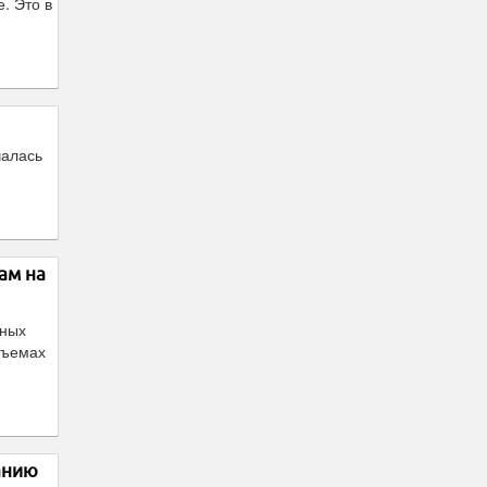
. Это в
чалась
ам на
нных
бъемах
анию