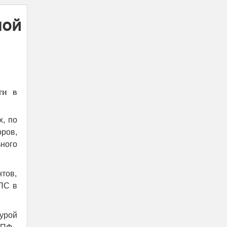
ной
ти в
х, по
ров,
ного
тов,
ПС в
урой