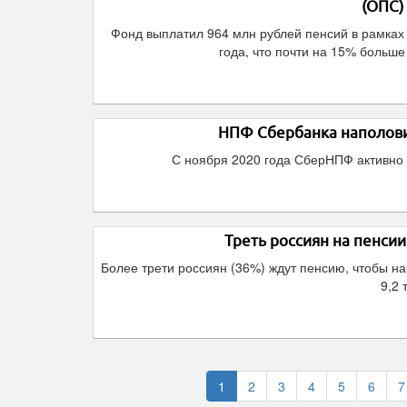
(ОПС)
Фонд выплатил 964 млн рублей пенсий в рамках
года, что почти на 15% больш
НПФ Сбербанка наполови
С ноября 2020 года СберНПФ активно 
Треть россиян на пенси
Более трети россиян (36%) ждут пенсию, чтобы н
9,2 
1
2
3
4
5
6
7