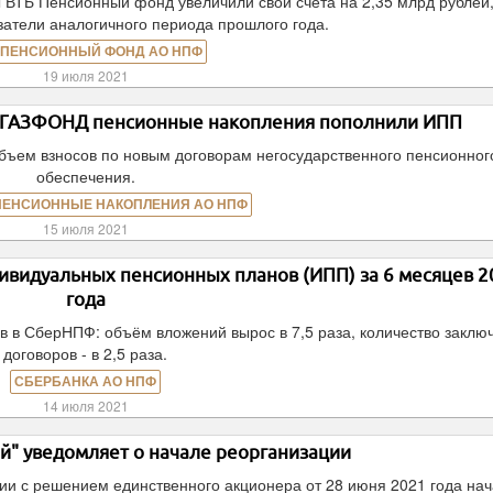
ы ВТБ Пенсионный фонд увеличили свои счета на 2,35 млрд рублей,
атели аналогичного периода прошлого года.
 ПЕНСИОННЫЙ ФОНД АО НПФ
19 июля 2021
Ф ГАЗФОНД пенсионные накопления пополнили ИПП
объем взносов по новым договорам негосударственного пенсионног
обеспечения.
ПЕНСИОННЫЕ НАКОПЛЕНИЯ АО НПФ
15 июля 2021
ивидуальных пенсионных планов (ИПП) за 6 месяцев 2
года
в в СберНПФ: объём вложений вырос в 7,5 раза, количество заклю
договоров - в 2,5 раза.
СБЕРБАНКА АО НПФ
14 июля 2021
" уведомляет о начале реорганизации
ии с решением единственного акционера от 28 июня 2021 года на