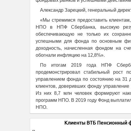
фондовых рынков и успешными действиям
Александр Зарецкий, генеральный дире
«Мы стремимся предоставить клиента
НПО в НПФ Сбербанка, высокую резул
обеспечивающую не только их сохранно
успешными для фонда по основным фин
доходность, начисленная фондом на сч
обогнали инфляцию на 12,8%».
По итогам 2019 года НПФ Сберба
продемонстрировал стабильный рост п
управлением фонда по состоянию на 31 д
клиентов, доверивших фонду управление
Из них 8,7 млн человек формируют нак
программ НПО. В 2019 году Фонд выплатил
НПО.
Клиенты ВТБ Пенсионный фо