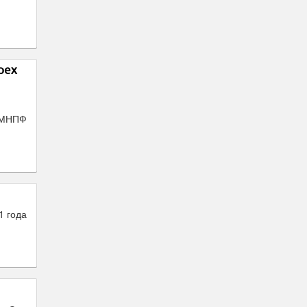
рех
 МНПФ
1 года