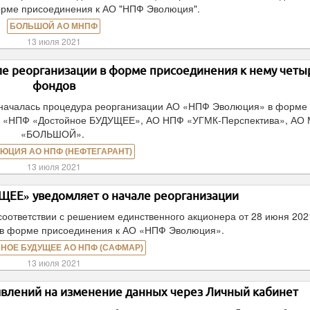
орме присоединения к АО "НПФ Эволюция".
БОЛЬШОЙ АО МНПФ
13 июля 2021
е реорганизации в форме присоединения к нему четы
фондов
 началась процедура реорганизации АО «НПФ Эволюция» в форме
О «НПФ «Достойное БУДУЩЕЕ», АО НПФ «УГМК-Перспектива», АО
«БОЛЬШОЙ».
ЮЦИЯ АО НПФ (НЕФТЕГАРАНТ)
13 июля 2021
ЕЕ» уведомляет о начале реорганизации
оответствии с решением единственного акционера от 28 июня 202
 в форме присоединения к АО «НПФ Эволюция».
НОЕ БУДУЩЕЕ АО НПФ (САФМАР)
13 июля 2021
аявлений на изменение данных через Личный кабинет