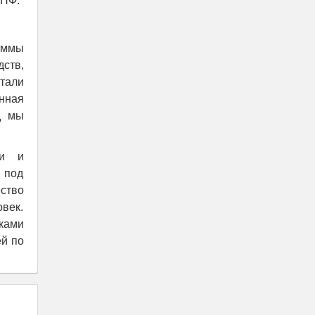
НПФ.
аммы
ств,
тали
нная
д мы
ли и
 под
ство
век.
ками
ей по