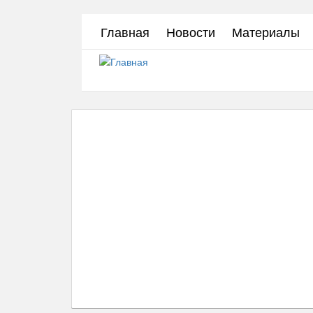
Перейти
Главная
Новости
Материалы
к
основному
содержанию