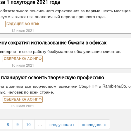
 за 1 полугодие 2021 года
 обязательного пенсионного страхования за первые шесть месяцев
е суммы выплат за аналогичный период прошлого года.
БУДУЩЕЕ АО НПФ
12 июля 2021
ну сократил использование бумаги в офисах
внедряет в свою работу безбумажное обслуживание клиентов.
СБЕРБАНКА АО НПФ
10 июля 2021
и планируют освоить творческую профессию
ачать заниматься творчеством, выяснили СберНПФ и Rambler&Co, 
тыс. человек по всей стране.
СБЕРБАНКА АО НПФ
09 июля 2021
8
9
10
…
следующая ›
последняя »