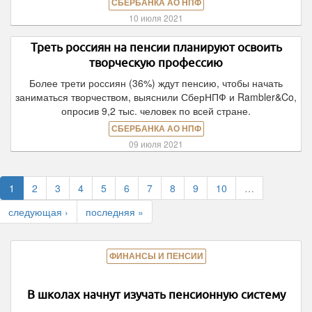
СБЕРБАНКА АО НПФ
10 июля 2021
Треть россиян на пенсии планируют освоить
творческую профессию
Более трети россиян (36%) ждут пенсию, чтобы начать
заниматься творчеством, выяснили СберНПФ и Rambler&Co,
опросив 9,2 тыс. человек по всей стране.
СБЕРБАНКА АО НПФ
09 июля 2021
1
2
3
4
5
6
7
8
9
10
…
следующая ›
последняя »
ФИНАНСЫ И ПЕНСИИ
В школах начнут изучать пенсионную систему