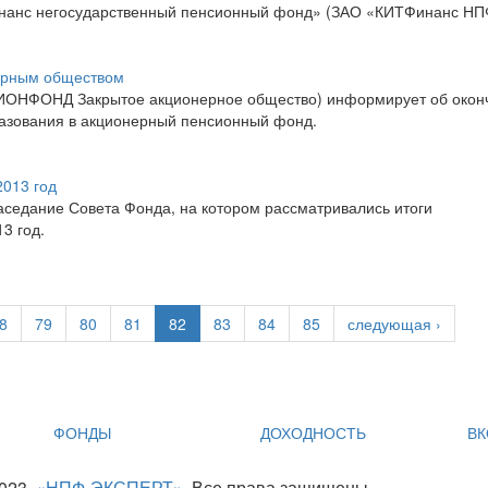
нанс негосударственный пенсионный фонд» (ЗАО «КИТФинанс НП
ерным обществом
ИОНФОНД Закрытое акционерное общество) информирует об окон
азования в акционерный пенсионный фонд.
2013 год
аседание Совета Фонда, на котором рассматривались итоги
3 год.
8
79
80
81
82
83
84
85
следующая ›
ФОНДЫ
ДОХОДНОСТЬ
ВК
2023.
«НПФ-ЭКСПЕРТ»
. Все права защищены.