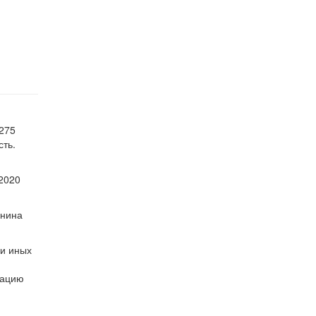
 275
сть.
 2020
анина
ии иных
мацию