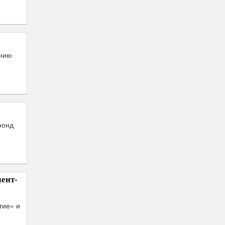
ению
фонд
ент-
тие» и