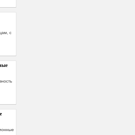
цам, с
ные
вность
е
сионные