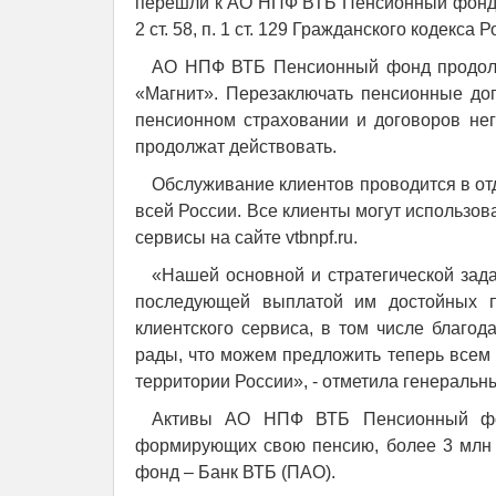
перешли к АО НПФ ВТБ Пенсионный фонд в
2 ст. 58, п. 1 ст. 129 Гражданского кодекса
АО НПФ ВТБ Пенсионный фонд продолж
«Магнит». Перезаключать пенсионные дог
пенсионном страховании и договоров нег
продолжат действовать.
Обслуживание клиентов проводится в о
всей России. Все клиенты могут использо
сервисы на сайте vtbnpf.ru.
«Нашей основной и стратегической зад
последующей выплатой им достойных п
клиентского сервиса, в том числе благо
рады, что можем предложить теперь всем
территории России», - отметила генераль
Активы АО НПФ ВТБ Пенсионный фон
формирующих свою пенсию, более 3 млн
фонд – Банк ВТБ (ПАО).