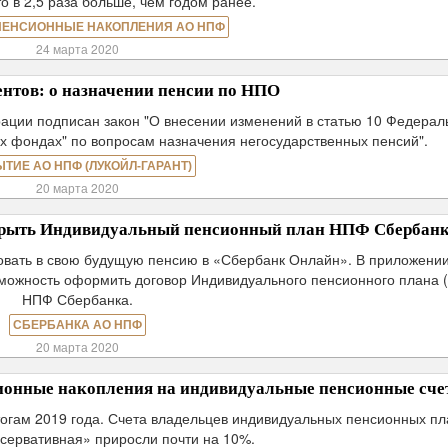
о в 2,5 раза больше, чем годом ранее.
ПЕНСИОННЫЕ НАКОПЛЕНИЯ АО НПФ
24 марта 2020
нтов: о назначении пенсии по НПО
рации подписан закон "О внесении изменений в статью 10 Федерал
х фондах" по вопросам назначения негосударственных пенсий".
ЫТИЕ АО НПФ (ЛУКОЙЛ-ГАРАНТ)
20 марта 2020
крыть Индивидуальный пенсионный план НПФ Сбербан
ровать в свою будущую пенсию в «Сбербанк Онлайн». В приложени
зможность оформить договор Индивидуального пенсионного плана 
НПФ Сбербанка.
СБЕРБАНКА АО НПФ
20 марта 2020
нные накопления на индивидуальные пенсионные сче
тогам 2019 года. Счета владельцев индивидуальных пенсионных пл
нсервативная» приросли почти на 10%.