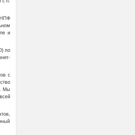
с п.
«НПФ
ьном
ле и
) по
рнет-
ов с
ство
. Мы
всей
тов,
нный