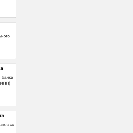
ьного
ка
и банка
(ИПП)
та
анов со