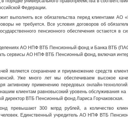
 порядке универсального правопреемства в соответствии 
 Российской Федерации.
ит выполнять все обязательства перед клиентами АО 
оворы не требуется. Все условия договоров об обязател
осударственного пенсионного обеспечения остаются в си
тделениях АО НПФ ВТБ Пенсионный фонд и Банка ВТБ (ПАО
вать сервисы АО НПФ ВТБ Пенсионный фонд, включая инте
ачей является сохранение и приумножение средств клиент
енсий. Уже много лет мы обеспечиваем высокое каче
даря активному применению передовых онлайн-технологий
 нашим клиентам равновысокий уровень обслуживания на 
ный директор ВТБ Пенсионный фонд Лариса Горчаковская.
д превышают 300 млрд рублей, а количество клиен
 человек. Единственный учредитель АО НПФ ВТБ Пенсио