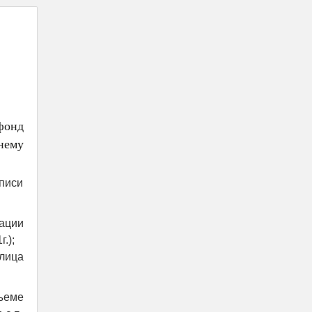
фонд
нему
аписи
ации
.);
лица
ъеме