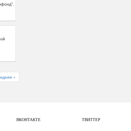
офонд".
ной
едняя »
ВКОНТАКТЕ
ТВИТТЕР