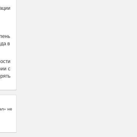
кации
пень
нда в
ости
вии с
рять
эл» не