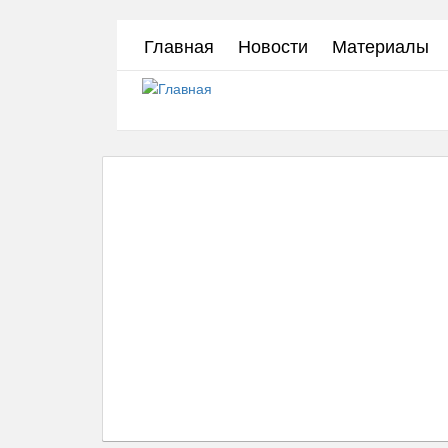
Перейти
Главная
Новости
Материалы
к
основному
содержанию