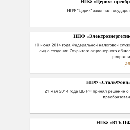
НПФ «Церих» преобра
НПФ "Церих" закончил государс
НПФ «Электроэнергетик
10 июня 2014 года Федеральной налоговой служ
лиц о создании Открытого акционерного обще
реоргани
ЭЛ
НПФ «СтальФонд» 
21 мая 2014 года ЦБ РФ принял решение о
преобразован
НПФ «ВТБ ПФ» 