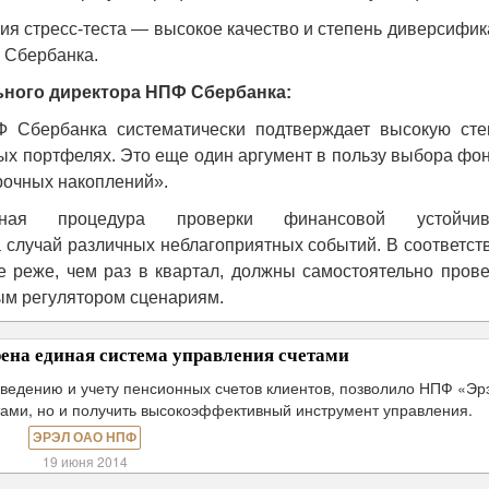
я стресс-теста — высокое качество и степень диверсифи
 Сбербанка.
ьного директора НПФ Сбербанка:
Ф Сбербанка систематически подтверждает высокую сте
ых портфелях. Это еще один аргумент в пользу выбора фо
рочных накоплений».
ьная процедура проверки финансовой устойчив
случай различных неблагоприятных событий. В соответст
е реже, чем раз в квартал, должны самостоятельно прове
ным регулятором сценариям.
ена единая система управления счетами
ведению и учету пенсионных счетов клиентов, позволило НПФ «Эр
тами, но и получить высокоэффективный инструмент управления.
ЭРЭЛ ОАО НПФ
19 июня 2014