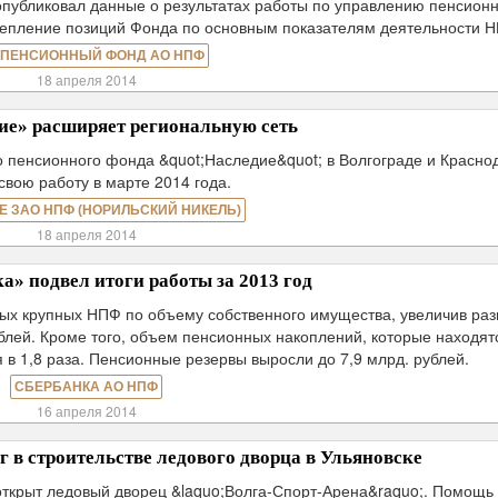
публиковал данные о результатах работы по управлению пенсион
крепление позиций Фонда по основным показателям деятельности 
 ПЕНСИОННЫЙ ФОНД АО НПФ
18 апреля 2014
е» расширяет региональную сеть
пенсионного фонда &quot;Наследие&quot; в Волгограде и Красно
свою работу в марте 2014 года.
Е ЗАО НПФ (НОРИЛЬСКИЙ НИКЕЛЬ)
18 апреля 2014
» подвел итоги работы за 2013 год
мых крупных НПФ по объему собственного имущества, увеличив ра
рублей. Кроме того, объем пенсионных накоплений, которые находят
в 1,8 раза. Пенсионные резервы выросли до 7,9 млрд. рублей.
СБЕРБАНКА АО НПФ
16 апреля 2014
в строительстве ледового дворца в Ульяновске
открыт ледовый дворец &laquo;Волга-Спорт-Арена&raquo;. Помощь 