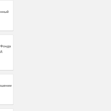
енный
 Фонда
нд
ершении