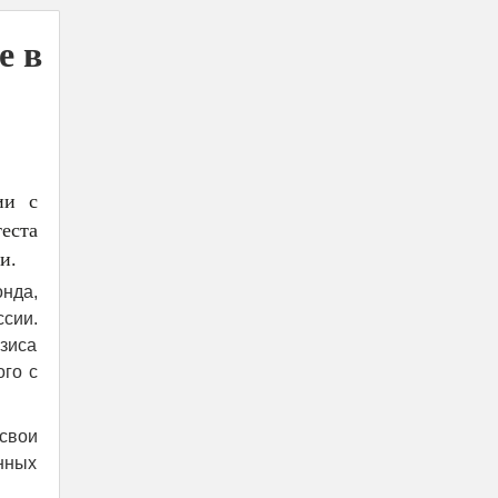
е в
ии с
еста
и.
онда,
сии.
зиса
ого с
свои
нных