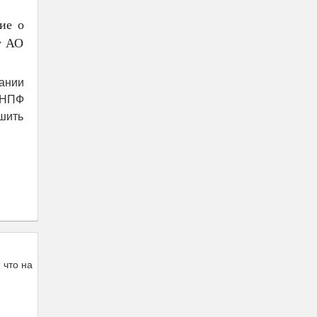
ие о
у АО
ании
«НПФ
шить
 что на