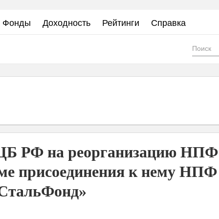
Фонды
Доходность
Рейтинги
Справка
Фо
пои
 ЦБ РФ на реорганизацию НПФ
е присоединения к нему НПФ
СтальФонд»