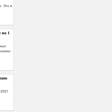
. Это в
 на 1
нных
бъемах
анию
 2021