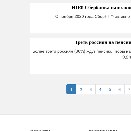
НПФ Сбербанка наполови
С ноября 2020 года СберНПФ активно 
Треть россиян на пенси
Более трети россиян (36%) ждут пенсию, чтобы н
9,2 
1
2
3
4
5
6
7