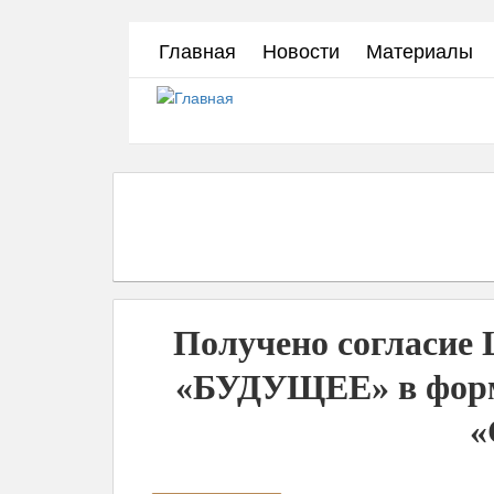
Перейти
Главная
Новости
Материалы
к
основному
содержанию
Получено согласие
«БУДУЩЕЕ» в форм
«