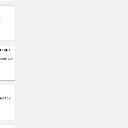
о
года
чённых
чалась