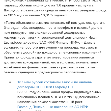
пенсионных накоплений КИТФинанс НПФ составила 14,5%
годовых, обогнав инфляцию на 1,6 процентных пункта.
Доходность размещения средств пенсионных резервов фонда
за 2015 год составила 16,81% годовых.
«Таких объективно высоких показателей нам удалось достичь
благодаря сбалансированности портфеля и высокой доле в
нем инструментов с фиксированной доходностью, -
комментирует итоги инвестиционной деятельности Иван
Евстифеев, директор ЗАО «КИТФинанс НПФ». – Даже в
условиях непростого для экономики периода, мы смогли
обеспечить достойную доходность пенсионных накоплений.
Принятая фондом стратегия инвестирования является
достаточно консервативной, что в условиях значительных
колебаний на финансовых рынках рассматривается как
базовый сценарий в среднесрочной перспективе».
187 млн рублей составили взносы по онлайн-
договорам НПО НПФ Газфонд ПН
В 2020 году онлайн-канал продаж индивидуальных
пенсионных планов в НПФ ГАЗФОНД пенсионные
накопления показал качественный рост.
Газфонд Пенсионные накопления АО НПФ