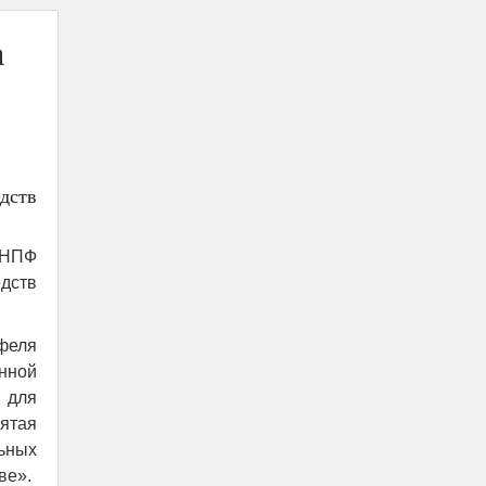
а
дств
 НПФ
едств
тфеля
онной
 для
ятая
ьных
ве».