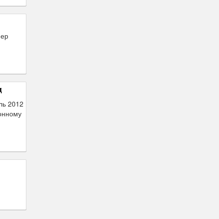
мер
ц
ль 2012
ионному