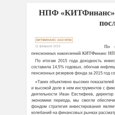
НПФ «КИТФинанс» п
пос
КИТФИНАНС ЗАО НПФ
По и
11 февраля 2016
пенсионных накоплений КИТФинанс НПФ
По итогам 2015 года доходность инв
составила 14,5% годовых, обогнав инфляц
пенсионных резервов фонда за 2015 год с
«Таких объективно высоких показателей
и высокой доле в нем инструментов с фик
деятельности Иван Евстифеев, директо
экономики периода, мы смогли обеспечи
фондом стратегия инвестирования являет
колебаний на финансовых рынках рассматр