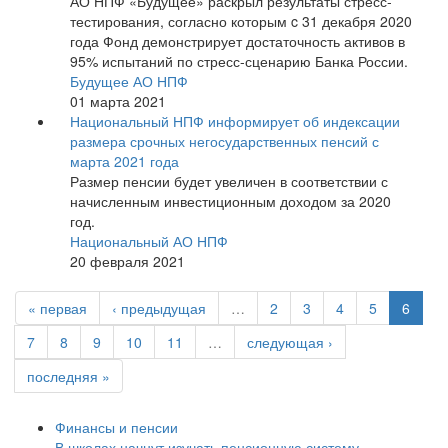
АО НПФ «Будущее» раскрыл результаты стресс-
тестирования, согласно которым c 31 декабря 2020
года Фонд демонстрирует достаточность активов в
95% испытаний по стресс-сценарию Банка России.
Будущее АО НПФ
01 марта 2021
Национальный НПФ информирует об индексации
размера срочных негосударственных пенсий с
марта 2021 года
Размер пенсии будет увеличен в соответствии с
начисленным инвестиционным доходом за 2020
год.
Национальный АО НПФ
20 февраля 2021
« первая
‹ предыдущая
…
2
3
4
5
6
7
8
9
10
11
…
следующая ›
последняя »
Финансы и пенсии
В школах начнут изучать пенсионную систему